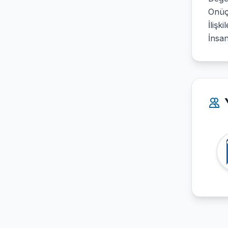
Onüç
İlişk
İnsan