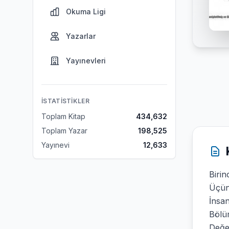
Okuma Ligi
Yazarlar
Yayınevleri
İSTATISTIKLER
Toplam Kitap
434,632
Toplam Yazar
198,525
Yayınevi
12,633
Birin
Üçün
İnsan
Bölü
Değe