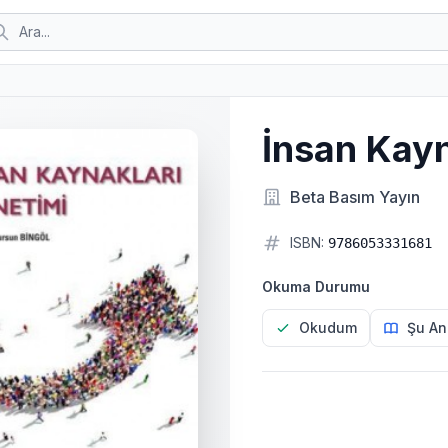
İnsan Kayn
Beta Basım Yayın
ISBN:
9786053331681
Okuma Durumu
Okudum
Şu An