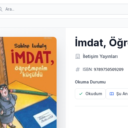
İmdat, Öğ
İletişim Yayınları
ISBN:
9789750509209
Okuma Durumu
Okudum
Şu An