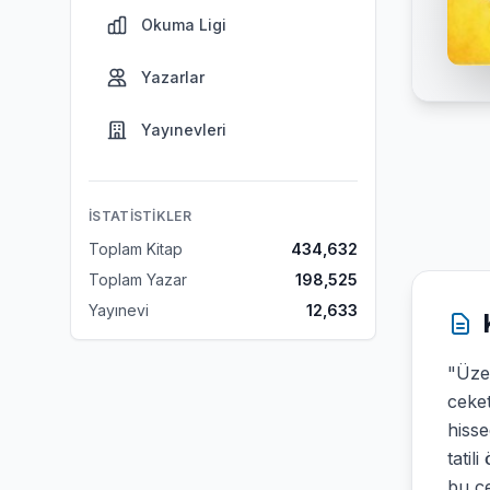
Okuma Ligi
Yazarlar
Yayınevleri
İSTATISTIKLER
Toplam Kitap
434,632
Toplam Yazar
198,525
Yayınevi
12,633
"Üze
ceket
hisse
tatil
bu çe