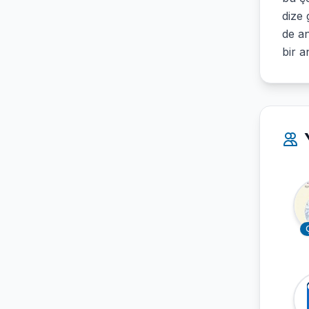
dize 
de an
bir a