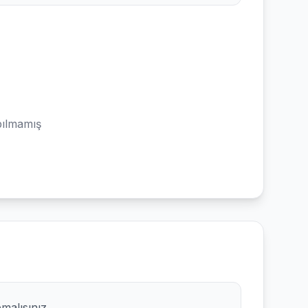
ılmamış
pmalısınız