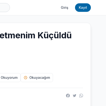
Giriş
Kayıt
retmenim Küçüldü
 Okuyorum
Okuyacağım