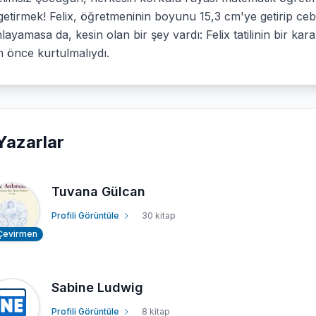
getirmek! Felix, öğretmeninin boyunu 15,3 cm'ye getirip cebin
layamasa da, kesin olan bir şey vardı: Felix tatilinin bir k
n önce kurtulmalıydı.
Yazarlar
Tuvana Gülcan
Profili Görüntüle
30 kitap
Çevirmen
Sabine Ludwig
Profili Görüntüle
8 kitap