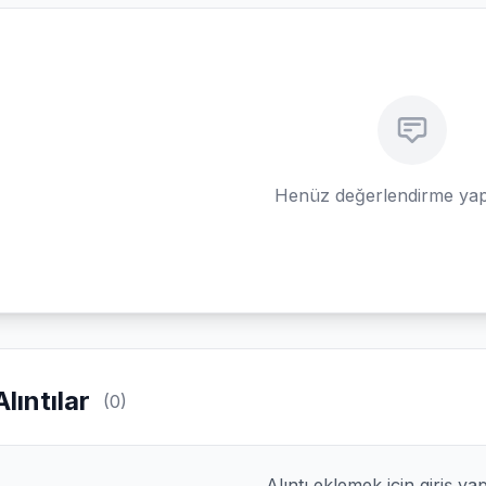
Henüz değerlendirme yap
Alıntılar
(0)
Alıntı eklemek için giriş ya