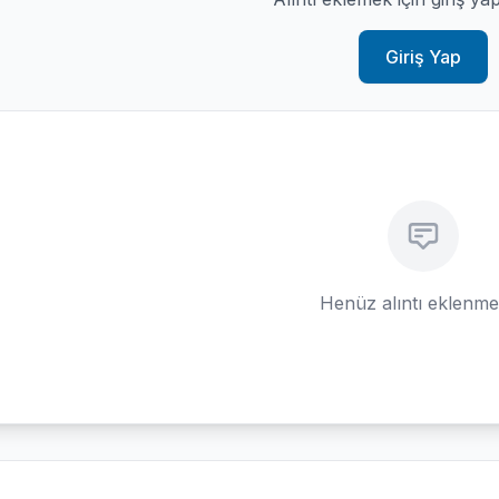
Giriş Yap
Henüz alıntı eklenm