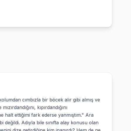
umdan cımbızla bir böcek alır gibi almış ve
 mızırdandığını, kıpırdandığını
e halt ettiğimi fark ederse yanmıştım." Ara
bi değildi. Adıyla bile sınıfta alay konusu olan
nini dize getirdiğine kim inanırdı? Hem de ne