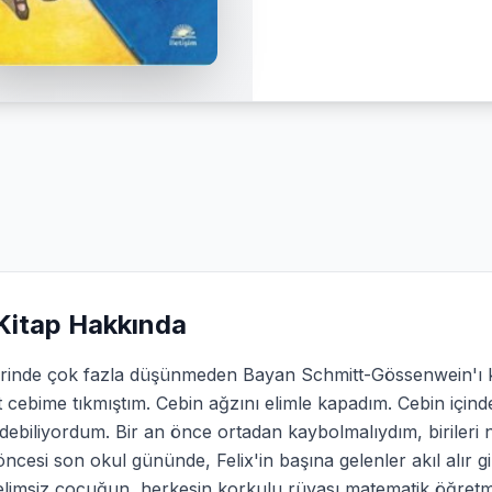
Kitap Hakkında
rinde çok fazla düşünmeden Bayan Schmitt-Gössenwein'ı kol
 cebime tıkmıştım. Cebin ağzını elimle kapadım. Cebin içinde
debiliyordum. Bir an önce ortadan kaybolmalıydım, birileri n
i öncesi son okul gününde, Felix'in başına gelenler akıl alır gi
limsiz çocuğun, herkesin korkulu rüyası matematik öğretme