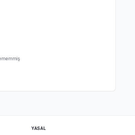
lememmiş
YASAL