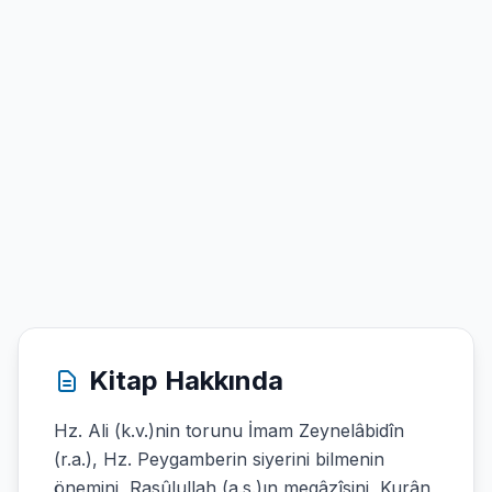
Kitap Hakkında
Hz. Ali (k.v.)nin torunu İmam Zeynelâbidîn
(r.a.), Hz. Peygamberin siyerini bilmenin
önemini, Rasûlullah (a.s.)ın megâzîsini, Kurân