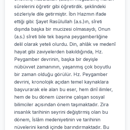
sûrelerini öğretir gibi öğretirdik. şeklindeki
sözleriyle dile getirmiştir. İbn Hazmın ifade
ettiği gibi: Şayet Rasûlullah (a.s.)ın, sîreti
dışında başka bir mucizesi olmasaydı, Onun
(a.s.) sîreti bile tek başına peygamberliğine
delil olarak yeteli olurdu. Din, ahlâk ve medenî
hayat gibi zaviyelerden bakıldığında, Hz.
Peygamber devrinin, başka bir deyişle
nübüvvet zamanının, yaşanmış çok boyutlu
bir zaman olduğu görülür. Hz. Peygamber
devrini, kronolojik açıdan temel kaynaklara
başvurarak ele alan bu eser, hem dinî ilimler,
hem de bu dönem üzerine çalışan sosyal
bilimciler açısından önem taşımaktadır. Zira
insanlık tarihinin seyrini değiştirmiş olan bu
dönem, İslâm medeniyetinin ve tarihinin
nüvelerini kendi içinde barındırmaktadır. Bu