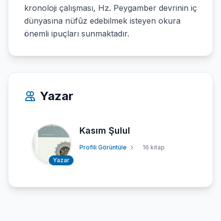
kronoloji çalışması, Hz. Peygamber devrinin iç
dünyasına nüfûz edebilmek isteyen okura
önemli ipuçları sunmaktadır.
Yazar
Kasım Şulul
Profili Görüntüle
16 kitap
Yazar