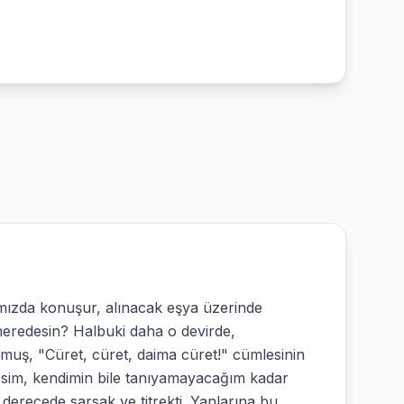
ramızda konuşur, alınacak eşya üzerinde
neredesin? Halbuki daha o devirde,
umuş, "Cüret, cüret, daima cüret!" cümlesinin
esim, kendimin bile tanıyamayacağım kadar
 derecede sarsak ve titrekti. Yanlarına bu