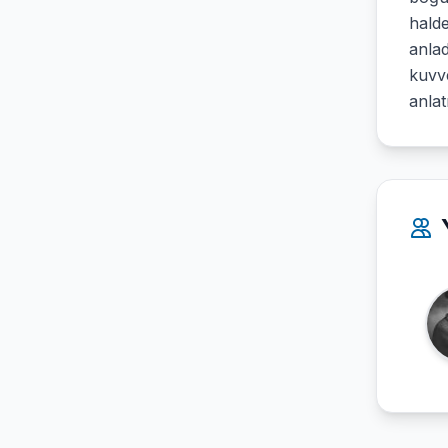
halde
anlad
kuvve
anlat