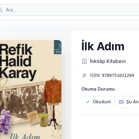
İlk Adım
İnkılâp Kitabevi
ISBN:
9789751031204
Okuma Durumu
Okudum
Şu An