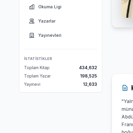
Okuma Ligi
Yazarlar
Yayınevleri
İSTATISTIKLER
Toplam Kitap
434,632
Toplam Yazar
198,525
Yayınevi
12,633
"Yaln
münak
Abdül
Fran
boğuk