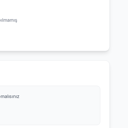
ılmamış
pmalısınız