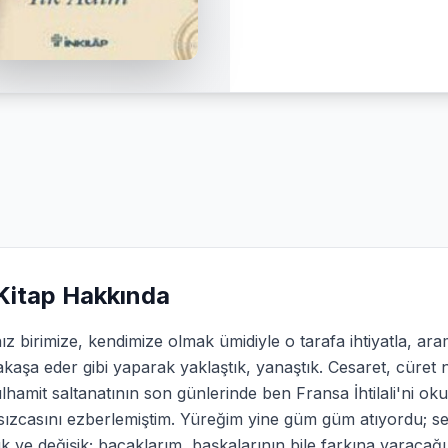
Kitap Hakkında
ız birimize, kendimize olmak ümidiyle o tarafa ihtiyatla, a
aşa eder gibi yaparak yaklaştık, yanaştık. Cesaret, cüret 
hamit saltanatının son günlerinde ben Fransa İhtilali'ni ok
sızcasını ezberlemiştim. Yüreğim yine güm güm atıyordu; s
 ve değişik; bacaklarım, başkalarının bile farkına varacağı