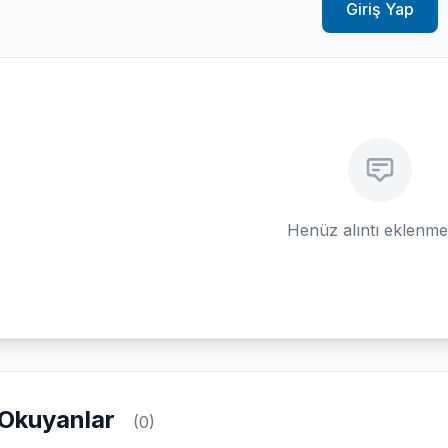
Giriş Yap
Henüz alıntı eklenm
Okuyanlar
(0)