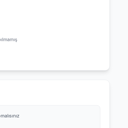
ılmamış
pmalısınız