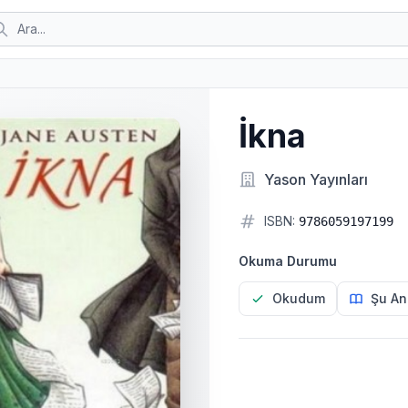
İkna
Yason Yayınları
ISBN:
9786059197199
Okuma Durumu
Okudum
Şu An