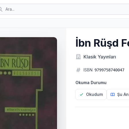
İbn Rüşd F
Klasik Yayınları
ISBN:
9799758740047
Okuma Durumu
Okudum
Şu An