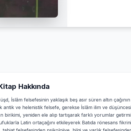
Kitap Hakkında
üşd, İslâm felsefesinin yaklaşık beş asır süren altın çağının 
 antik ve helenistik felsefe, gerekse İslâm ilim ve düşünc
n birikimi, yeniden ele alıp tartışarak farklı yorumlar getirm
ufuklarla Latin ortaçağını etkileyerek Batıda rönesans fikri
 tabiat felsefesinden psikolojiye, bilgi ve varlık felsefesinde