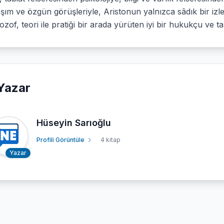
şım ve özgün görüşleriyle, Aristonun yalnızca sâdık bir iz
ilozof, teori ile pratiği bir arada yürüten iyi bir hukukçu ve tab
Yazar
Hüseyin Sarıoğlu
Profili Görüntüle
4 kitap
Yazar