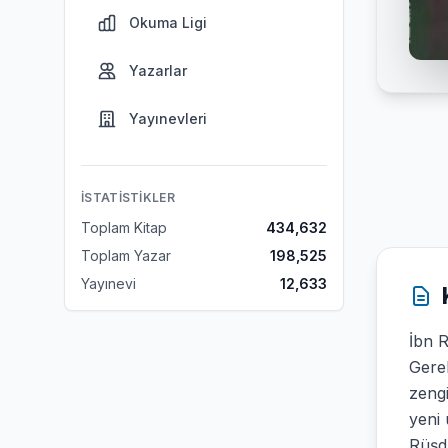
Okuma Ligi
Yazarlar
Yayınevleri
İSTATISTIKLER
Toplam Kitap
434,632
Toplam Yazar
198,525
Yayınevi
12,633
İbn R
Gerek
zengi
yeni 
Rüşd,