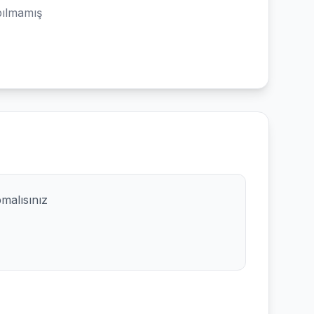
ılmamış
pmalısınız