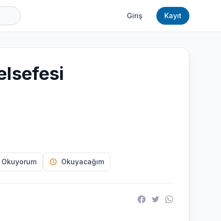
Giriş
Kayıt
elsefesi
 Okuyorum
Okuyacağım