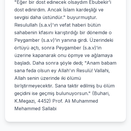
"Eğer bir dost edinecek olsaydım Ebubekir'i
dost edinirdim. Ancak İslam kardeşliği ve
sevgisi daha üstündür." buyurmuştur.
Resulullah (s.a.v)'ın vefat haberi bütün
sahabenin kfasını karıştırdığı bir dönemde o
Peygamber (s.a.v)'in yanına girdi. Üzerindeki
örtüyü açtı, sonra Peygamber (s.a.v)'in
üzerine kapanarak onu öpmye ve ağlamaya
başladı. Daha sonra şöyle dedi; "Anam babam
sana feda olsun ey Allah'ın Resulü! Vallahi,
Allah senin üzerinde iki ölümü
birlştirmeyecektir. Sana taktir edilmiş bu ölüm
geçidini ise geçmiş bulunuyorsun." (Buhari,
K.Megazi, 4452) Prof. Ali Muhammed
Mehammed Sallabi