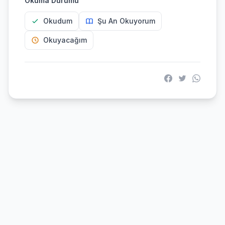
Okuma Durumu
Okudum
Şu An Okuyorum
Okuyacağım