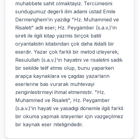
muhabbete sahit olmaktayiz. Tercümesini
sundugumuz degerli ilim adami üstad Emile
Dermenghem'in yazdigi "Hz. Muhammed ve
Risaleti" adli eser; Hz. Peygamber (s.a.v.)'in
sireti ile ilgili kitap yazmis birçok batili
oryantalistin kitabindan çok daha itidalli bir
eserdir. Yazar çok farkli bir metod izleyerek,
Resulullah (s.a.v.)'in hayatini ve risaletini sadik
bir sekilde telif etmis olup, bunu yaparken
arapça kaynaklara ve çagdas yazarlarin
eserlerine bas vurarak muhtevayi
zenginlestirmeyi ihmal etmemistir. "Hz.
Muhammed ve Risaleti", Hz. Peygamber
(s.a.v.)'in hayati ve yasadigi dönemle ilgili farkli
bir okuma yapmak isteyenler için vazgeçilmez
bir kaynak eser niteligindedir.