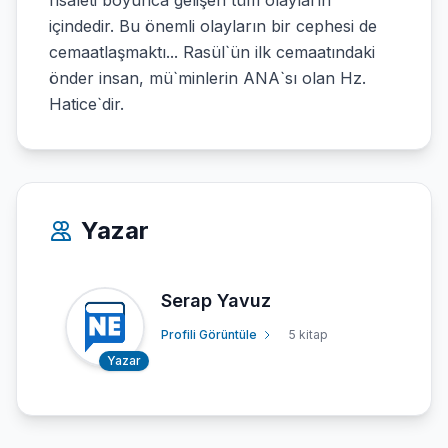
risâleti boyunca gelişen tüm olayların
içindedir. Bu önemli olayların bir cephesi de
cemaatlaşmaktı... Rasül`ün ilk cemaatındaki
önder insan, mü`minlerin ANA`sı olan Hz.
Hatice`dir.
Yazar
Serap Yavuz
Profili Görüntüle
5 kitap
Yazar