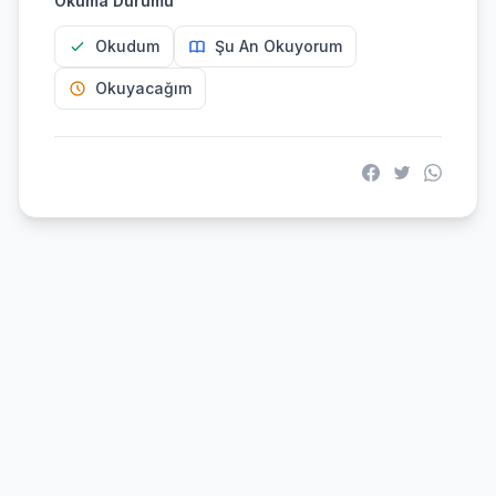
Okuma Durumu
Okudum
Şu An Okuyorum
Okuyacağım