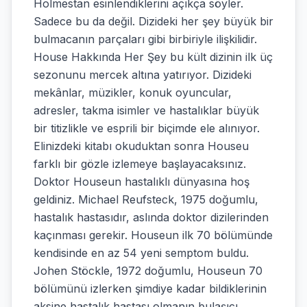
Holmestan esinlendiklerini açıkça söyler.
Sadece bu da değil. Dizideki her şey büyük bir
bulmacanın parçaları gibi birbiriyle ilişkilidir.
House Hakkında Her Şey bu kült dizinin ilk üç
sezonunu mercek altına yatırıyor. Dizideki
mekânlar, müzikler, konuk oyuncular,
adresler, takma isimler ve hastalıklar büyük
bir titizlikle ve esprili bir biçimde ele alınıyor.
Elinizdeki kitabı okuduktan sonra Houseu
farklı bir gözle izlemeye başlayacaksınız.
Doktor Houseun hastalıklı dünyasına hoş
geldiniz. Michael Reufsteck, 1975 doğumlu,
hastalık hastasıdır, aslında doktor dizilerinden
kaçınması gerekir. Houseun ilk 70 bölümünde
kendisinde en az 54 yeni semptom buldu.
Johen Stöckle, 1972 doğumlu, Houseun 70
bölümünü izlerken şimdiye kadar bildiklerinin
aksine hastalık hastası olmanın bulaşıcı