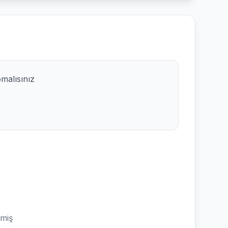
pmalısınız
emiş