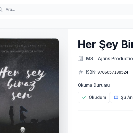
Her Şey Bi
MST Ajans Producti
ISBN:
9786057108524
Okuma Durumu
Okudum
Şu An