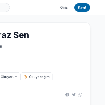
Giriş
Kayıt
raz Sen
on
 Okuyorum
Okuyacağım