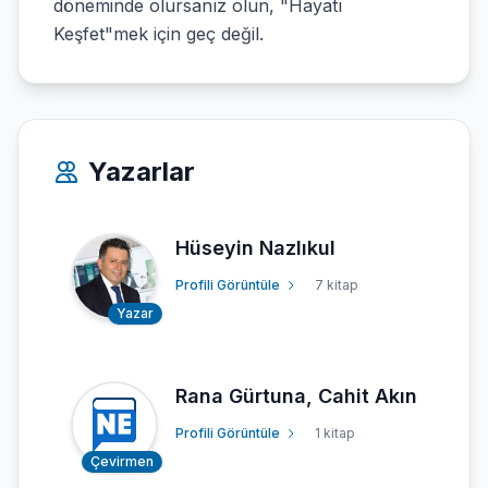
döneminde olursanız olun, "Hayatı
Keşfet"mek için geç değil.
Yazarlar
Hüseyin Nazlıkul
Profili Görüntüle
7 kitap
Yazar
Rana Gürtuna, Cahit Akın
Profili Görüntüle
1 kitap
Çevirmen