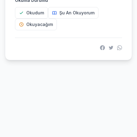
Okuma Durumu
Okudum
Şu An Okuyorum
Okuyacağım