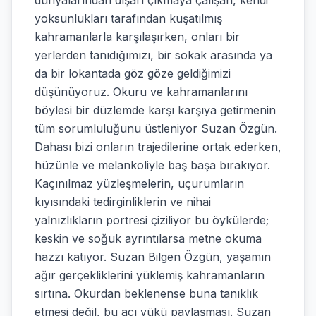
dünyalarından dışarı çıkmaya çalışan, kendi
yoksunlukları tarafından kuşatılmış
kahramanlarla karşılaşırken, onları bir
yerlerden tanıdığımızı, bir sokak arasında ya
da bir lokantada göz göze geldiğimizi
düşünüyoruz. Okuru ve kahramanlarını
böylesi bir düzlemde karşı karşıya getirmenin
tüm sorumluluğunu üstleniyor Suzan Özgün.
Dahası bizi onların trajedilerine ortak ederken,
hüzünle ve melankoliyle baş başa bırakıyor.
Kaçınılmaz yüzleşmelerin, uçurumların
kıyısındaki tedirginliklerin ve nihai
yalnızlıkların portresi çiziliyor bu öykülerde;
keskin ve soğuk ayrıntılarsa metne okuma
hazzı katıyor. Suzan Bilgen Özgün, yaşamın
ağır gerçekliklerini yüklemiş kahramanların
sırtına. Okurdan beklenense buna tanıklık
etmesi değil, bu acı yükü paylaşması. Suzan