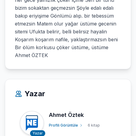
her gece yalnızlık çöker içime Sen bir türlü
bizim sokaktan geçmezsin Şöyle edalı edalı
bakıp eriyişime Gönlümü alıp. bir tebessüm
etmezsin Matem olur yağar üstüme gecenin
sitemi Ufukta belirir, belli belirsiz hayalin
Koşarım koşarım nafile, yaklaştırmazsın beni
Bir ölüm korkusu çöker üstüme, üstüme
Ahmet ÖZTEK
Yazar
Ahmet Öztek
Profili Görüntüle
6 kitap
Yazar