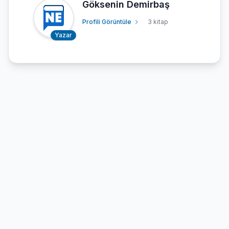
Göksenin Demirbaş
Profili Görüntüle
3 kitap
Yazar