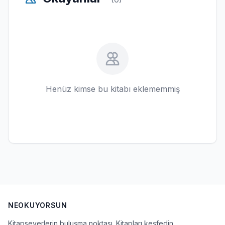
Henüz kimse bu kitabı eklememmiş
NEOKUYORSUN
Kitapseverlerin buluşma noktası. Kitapları keşfedin,