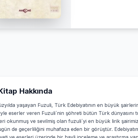
Kitap Hakkında
üzyılda yaşayan Fuzuli, Türk Edebiyatının en büyük şairlerin
iyle eserler veren Fuzuli´nin şöhreti bütün Türk dünyasını 
eri okunmuş ve sevilmiş olan fuzuli´yi en büyük lirik şairi
gün de geçerliliğini muhafaza eden bir görüştür. Edebiyatım
yeti ve eserleri üzerinde bir hayli inceleme ve araştırma y