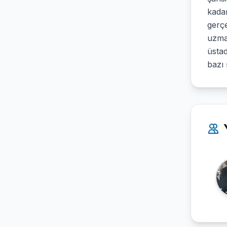
kadar
gerçe
uzman
üstad
bazı 