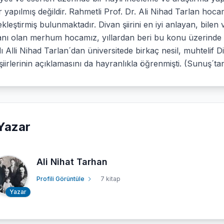
 yapılmış değildir. Rahmetli Prof. Dr. Ali Nihad Tarlan hoca
kleştirmiş bulunmaktadır. Divan şiirini en iyi anlayan, bil
ı olan merhum hocamız, yıllardan beri bu konu üzerinde çal
ı Alli Nihad Tarlan´dan üniversitede birkaç nesil, muhtelif Di
şiirlerinin açıklamasını da hayranlıkla öğrenmişti. (Sunuş´ta
Yazar
Ali Nihat Tarhan
Profili Görüntüle
7 kitap
Yazar