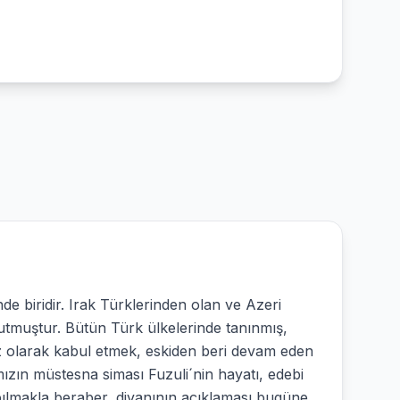
de biridir. Irak Türklerinden olan ve Azeri
tutmuştur. Bütün Türk ülkelerinde tanınmış,
miz olarak kabul etmek, eskiden beri devam eden
ızın müstesna siması Fuzuli´nin hayatı, edebi
apılmakla beraber, divanının açıklaması bugüne