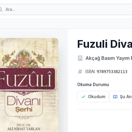
Fuzuli Div
Akçağ Basım Yayım 
ISBN:
9789753382113
Okuma Durumu
Okudum
Şu An