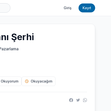
Giriş
Kayıt
anı Şerhi
Pazarlama
 Okuyorum
Okuyacağım