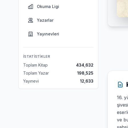
Okuma Ligi
Yazarlar
Yayınevleri
İSTATISTIKLER
Toplam Kitap
434,632
Toplam Yazar
198,525
Yayınevi
12,633
16. y
şives
eserl
ve bu
şahsi