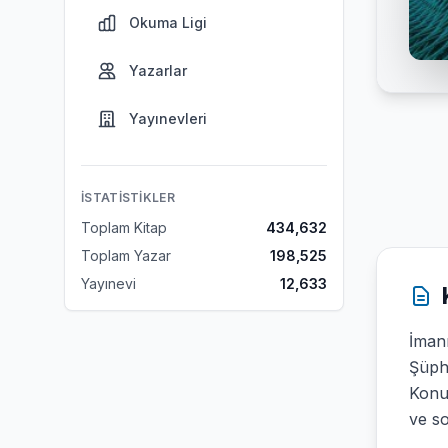
Okuma Ligi
Yazarlar
Yayınevleri
İSTATISTIKLER
Toplam Kitap
434,632
Toplam Yazar
198,525
Yayınevi
12,633
İmanı
Şüph
Konuy
ve s