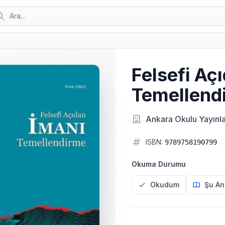
Felsefi Aç
Temellend
Ankara Okulu Yayınla
ISBN:
9789758190799
Okuma Durumu
Okudum
Şu An