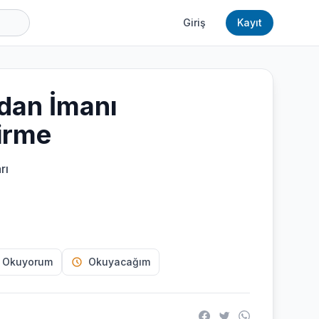
Giriş
Kayıt
ıdan İmanı
irme
rı
 Okuyorum
Okuyacağım