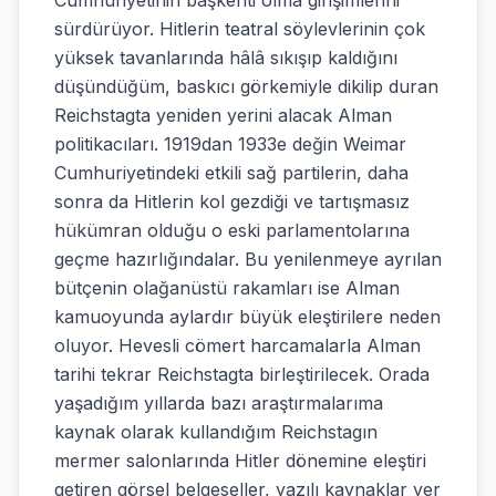
Cumhuriyetinin başkenti olma girişimlerini
sürdürüyor. Hitlerin teatral söylevlerinin çok
yüksek tavanlarında hâlâ sıkışıp kaldığını
düşündüğüm, baskıcı görkemiyle dikilip duran
Reichstagta yeniden yerini alacak Alman
politikacıları. 1919dan 1933e değin Weimar
Cumhuriyetindeki etkili sağ partilerin, daha
sonra da Hitlerin kol gezdiği ve tartışmasız
hükümran olduğu o eski parlamentolarına
geçme hazırlığındalar. Bu yenilenmeye ayrılan
bütçenin olağanüstü rakamları ise Alman
kamuoyunda aylardır büyük eleştirilere neden
oluyor. Hevesli cömert harcamalarla Alman
tarihi tekrar Reichstagta birleştirilecek. Orada
yaşadığım yıllarda bazı araştırmalarıma
kaynak olarak kullandığım Reichstagın
mermer salonlarında Hitler dönemine eleştiri
getiren görsel belgeseller, yazılı kaynaklar yer