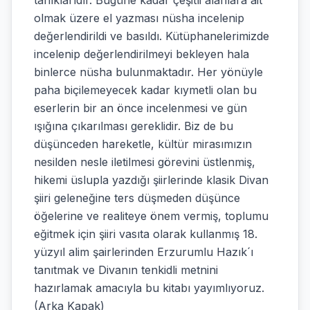
tanıklarıdır. Bugüne kadar çeşitli alanlara ait
olmak üzere el yazması nüsha incelenip
değerlendirildi ve basıldı. Kütüphanelerimizde
incelenip değerlendirilmeyi bekleyen hala
binlerce nüsha bulunmaktadır. Her yönüyle
paha biçilemeyecek kadar kıymetli olan bu
eserlerin bir an önce incelenmesi ve gün
ışığına çıkarılması gereklidir. Biz de bu
düşünceden hareketle, kültür mirasımızın
nesilden nesle iletilmesi görevini üstlenmiş,
hikemi üslupla yazdığı şiirlerinde klasik Divan
şiiri geleneğine ters düşmeden düşünce
öğelerine ve realiteye önem vermiş, toplumu
eğitmek için şiiri vasıta olarak kullanmış 18.
yüzyıl alim şairlerinden Erzurumlu Hazık´ı
tanıtmak ve Divanın tenkidli metnini
hazırlamak amacıyla bu kitabı yayımlıyoruz.
(Arka Kapak)