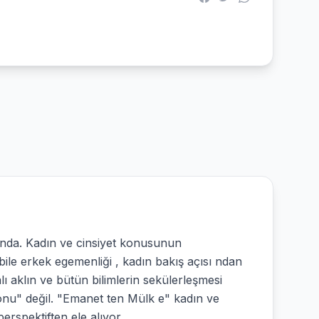
ında. Kadın ve cinsiyet konusunun
 bile erkek egemenliği , kadın bakış açısı ndan
ı aklın ve bütün bilimlerin sekülerleşmesi
n sonu" değil. "Emanet ten Mülk e" kadın ve
erspektiften ele alıyor.