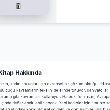
Kitap Hakkında
izm, kadın sorunları için evrensel bir çözüm olduğu iddias
ulduğu kavramların tekelini de elinde tutuyor. İlahiyatçılar
orumu gibi kavramları kullanıyor. Halbuki feminizm, Avrupal
i içinde değerlendirilebilir ancak. Yani kadınlar için "tarihi
yet etrafındaki konjonktürel söylem ve dönüşümleri işte bu p