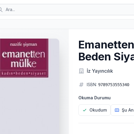
Emanetten
Beden Siy
İz Yayıncılık
ISBN:
9789753555340
Okuma Durumu
Okudum
Şu An