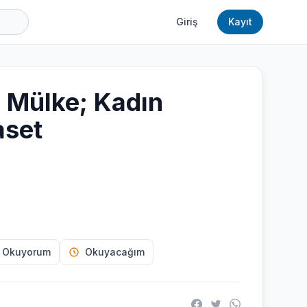
Giriş
Kayıt
 Mülke; Kadın
aset
 Okuyorum
Okuyacağım