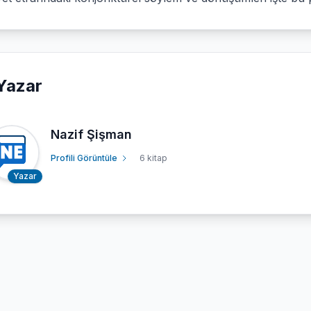
Yazar
Nazif Şişman
Profili Görüntüle
6 kitap
Yazar