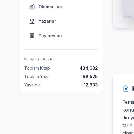
Okuma Ligi
Yazarlar
Yayınevleri
İSTATISTIKLER
Toplam Kitap
434,632
Toplam Yazar
198,525
Yayınevi
12,633
Femin
konuş
din y
tarih
cinsi