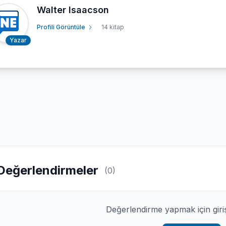
Walter Isaacson
Profili Görüntüle
14 kitap
Yazar
Değerlendirmeler
(0)
Değerlendirme yapmak için giri