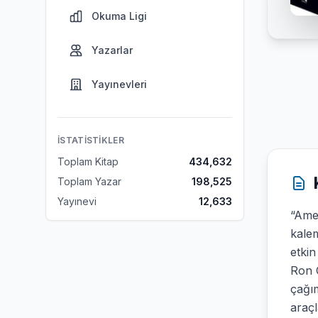
Okuma Ligi
Yazarlar
Yayınevleri
İSTATISTIKLER
Toplam Kitap
434,632
Toplam Yazar
198,525
Yayınevi
12,633
“Ame
kalem
etkin
Ron 
çağım
araçl