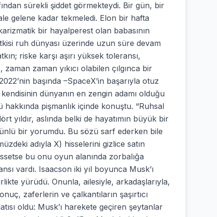
dan sürekli şiddet görmekteydi. Bir gün, bir
e gelene kadar tekmeledi. Elon bir hafta
karizmatik bir hayalperest olan babasının
etkisi ruh dünyası üzerinde uzun süre devam
tkın; riske karşı aşırı yüksek toleransı,
 zaman zaman yıkıcı olabilen çılgınca bir
2022’nin başında –SpaceX’in başarıyla otuz
ı ve kendisinin dünyanın en zengin adamı olduğu
ü hakkında pişmanlık içinde konuştu. “Ruhsal
t yıldır, aslında belki de hayatımın büyük bir
zünlü bir yorumdu. Bu sözü sarf ederken bile
deki adıyla X) hisselerini gizlice satın
issetse bu onu oyun alanında zorbalığa
nsı vardı. Isaacson iki yıl boyunca Musk’ı
birlikte yürüdü. Onunla, ailesiyle, arkadaşlarıyla,
onuç, zaferlerin ve çalkantıların şaşırtıcı
latısı oldu: Musk’ı harekete geçiren şeytanlar