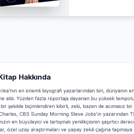
Kitap Hakkında
rika’nın en önemli biyografi yazarlarından biri, dünyanın 
e aldı. Yüzden fazla röportaja dayanan bu yüksek tempolu bi
 bir şekilde biçimlendiren kibirli, zeki, bazen de acımasız 
Charles, CBS Sunday Morning Steve Jobs’ın yazarından Th
ızın en büyüleyici ve tartışmalı yenilikçisinin şaşırtıcı dere
ar, özel uzay araştırmaları ve yapay zekâ çağına taşımaya 