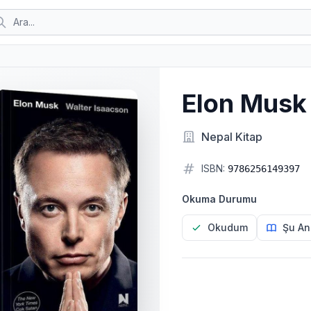
Elon Musk
Nepal Kitap
ISBN:
9786256149397
Okuma Durumu
Okudum
Şu An