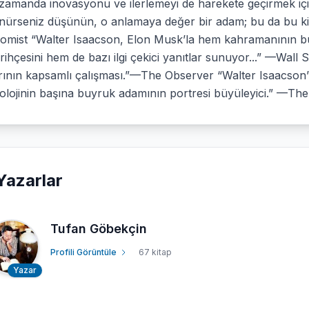
 zamanda inovasyonu ve ilerlemeyi de harekete geçirmek i
nürseniz düşünün, o anlamaya değer bir adam; bu da bu ki
omist “Walter Isaacson, Elon Musk’la hem kahramanının bu
arihçesini hem de bazı ilgi çekici yanıtlar sunuyor...” —Wall 
ının kapsamlı çalışması.”—The Observer “Walter Isaacson’ın 
olojinin başına buyruk adamının portresi büyüleyici.” —Th
Yazarlar
Tufan Göbekçin
Profili Görüntüle
67 kitap
Yazar