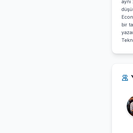
aynı
düşü
Econ
bir t
yazar
Tekn