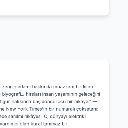
en zengin adamı hakkında muazzam bir kitap
yografi... hırsları insan yaşamının geleceğini
bir figür hakkında baş döndürücü bir hikâye.” —
e New York Times’ın bir numaralı çoksatanı:
cede samimi hikâyesi. O; dünyayı elektrikli
yardımcı olan kural tanımaz bir