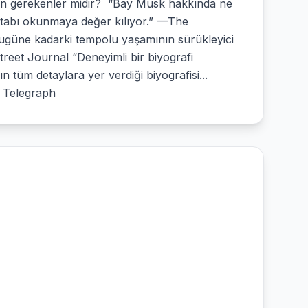
çin gerekenler midir? “Bay Musk hakkında ne
tabı okunmaya değer kılıyor.” —The
güne kadarki tempolu yaşamının sürükleyici
Street Journal “Deneyimli bir biyografi
tüm detaylara yer verdiği biyografisi...
e Telegraph