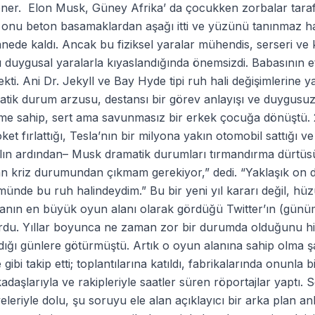
ner. Elon Musk, Güney Afrika’ da çocukken zorbalar tarafın
onu beton basamaklardan aşağı itti ve yüzünü tanınmaz hal
nede kaldı. Ancak bu fiziksel yaralar mühendis, serseri ve 
ı duygusal yaralarla kıyaslandığında önemsizdi. Babasının 
kti. Ani Dr. Jekyll ve Bay Hyde tipi ruh hali değişimlerine ya
tik durum arzusu, destansı bir görev anlayışı ve duygusuz,
lime sahip, sert ama savunmasız bir erkek çocuğa dönüştü. 
oket fırlattığı, Tesla’nın bir milyona yakın otomobil sattığ
ılın ardından– Musk dramatik durumları tırmandırma dürtüs
n kriz durumundan çıkmam gerekiyor,” dedi. “Yaklaşık on dör
ünde bu ruh halindeydim.” Bu bir yeni yıl kararı değil, hü
nın en büyük oyun alanı olarak gördüğü Twitter’ın (günümüz
ordu. Yıllar boyunca ne zaman zor bir durumda olduğunu h
ığı gün­lere götürmüştü. Artık o oyun alanına sahip olma şa
 gibi takip etti; toplantılarına katıldı, fabrikalarında onunla 
kadaşlarıyla ve rakipleriyle saatler süren röportajlar yaptı. S
eleriyle dolu, şu soruyu ele alan açıklayıcı bir arka plan an