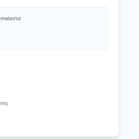
pmalısınız
emiş