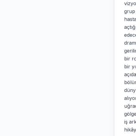
vizyo
grup 
hasta
açtığ
edece
drama
geri
bir r
bir y
açıda
bölüm
dünya
alıy
uğrad
gölge
iş ar
hikây