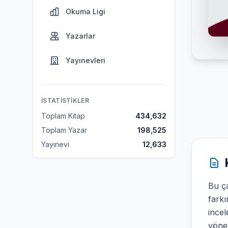
Okuma Ligi
Yazarlar
Yayınevleri
İSTATISTIKLER
Toplam Kitap
434,632
Toplam Yazar
198,525
Yayınevi
12,633
Bu ça
farkı
incel
yönel