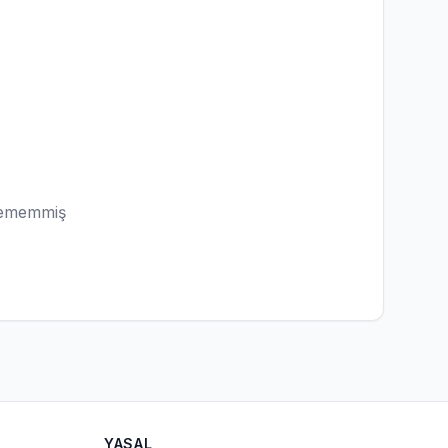
lememmiş
YASAL