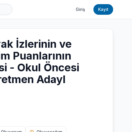
Giriş
Kayıt
ak İzlerinin ve
im Puanlarının
i - Okul Öncesi
retmen Adayl
 Okuyorum
Okuyacağım