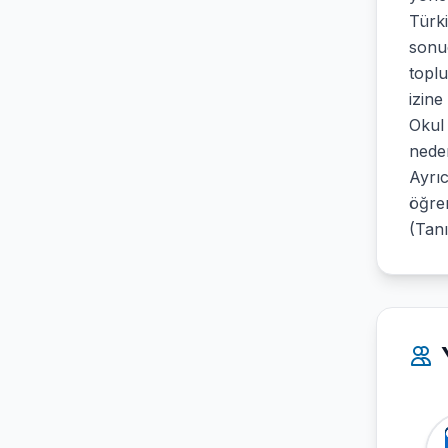
Türki
sonuc
topl
izine
Okul 
neden
Ayrıc
öğren
(Tanı