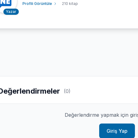
Profili Görüntüle
210 kitap
Yazar
Değerlendirmeler
(0)
Değerlendirme yapmak için giri
Giriş Yap