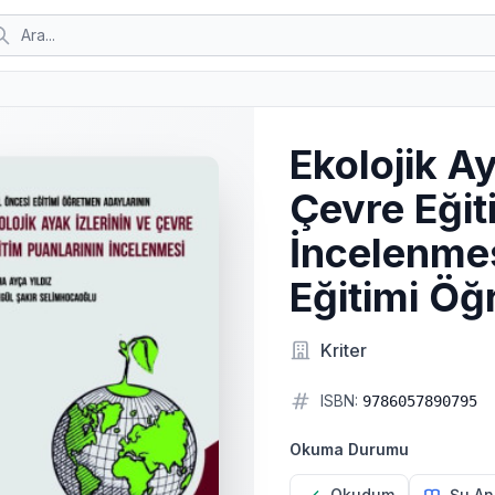
Ekolojik Ay
Çevre Eğit
İncelenmes
Eğitimi Öğ
Kriter
ISBN:
9786057890795
Okuma Durumu
Okudum
Şu An