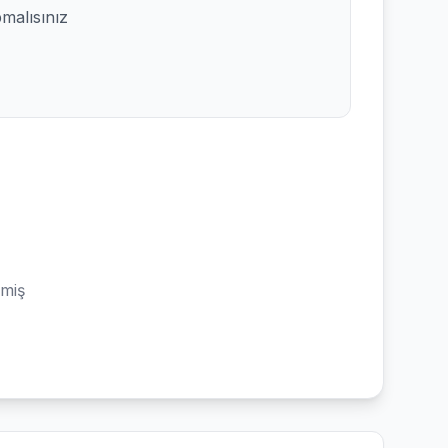
pmalısınız
emiş