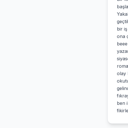
başl
Yaka
geçti
bir i
ona 
beee 
yazar
siyas
roman
olay
okutu
gelin
fıkra
ben i
fikirl