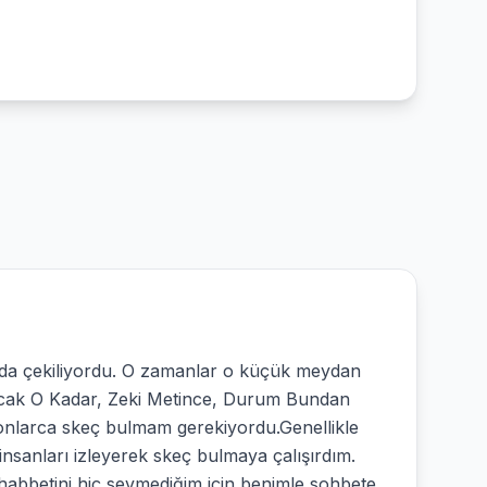
nda çekiliyordu. O zamanlar o küçük meydan
 Olacak O Kadar, Zeki Metince, Durum Bundan
onlarca skeç bulmam gerekiyordu.Genellikle
insanları izleyerek skeç bulmaya çalışırdım.
habbetini hiç sevmediğim için benimle sohbete