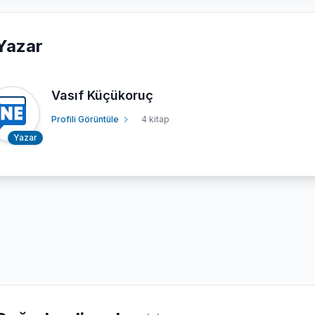
Yazar
Vasıf Küçükoruç
Profili Görüntüle
4 kitap
Yazar