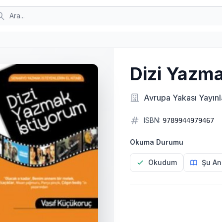
Dizi Yazma
Avrupa Yakası Yayınl
ISBN:
9789944979467
Okuma Durumu
Okudum
Şu An