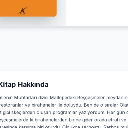
Kitap Hakkında
llenin Muhtarları dizisi Maltepedeki Beşçeşmeler meydanı
i restoranlar ve birahaneler ile doluydu. Ben de o sıralar
et gibi skeçlerden oluşan programlar yazıyordum. Her gün 
şçeşmelerde ki birahanelerden birine gider orada etrafı ve 
eresinde karşıma biri oturdu. Oldukça sarhoştu. Sarhoş mu