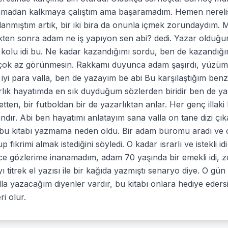
amadan kalkmaya çalıştım ama başaramadım. Hemen nerelis
lanmıştım artık, bir iki bira da onunla içmek zorundaydım.
kten sonra adam ne iş yapıyon sen abi? dedi. Yazar olduğu
ş kolu idi bu. Ne kadar kazandığımı sordu, ben de kazandığım
çok az görünmesin. Rakkamı duyunca adam şaşırdı, yüzüme b
iyi para valla, ben de yazayım be abi Bu karşılaştığım benz
lık hayatımda en sık duyduğum sözlerden biridir ben de yaz
etten, bir futboldan bir de yazarlıktan anlar. Her genç illaki 
dır. Abi ben hayatımı anlatayım sana valla on tane dizi çı
 bu kitabı yazmama neden oldu. Bir adam büromu aradı ve 
p fikrimi almak istediğini söyledi. O kadar ısrarlı ve istekli i
ce gözlerime inanamadım, adam 70 yaşında bir emekli idi, zor
yı titrek el yazısı ile bir kağıda yazmıştı senaryo diye. O gü
lla yazacağım diyenler vardır, bu kitabı onlara hediye eders
eri olur.