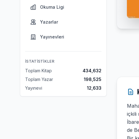
Okuma Ligi
Yazarlar
Yayınevleri
İSTATISTIKLER
Toplam Kitap
434,632
Toplam Yazar
198,525
Yayınevi
12,633
Maha
içkil
İbar
de Be
Bir k