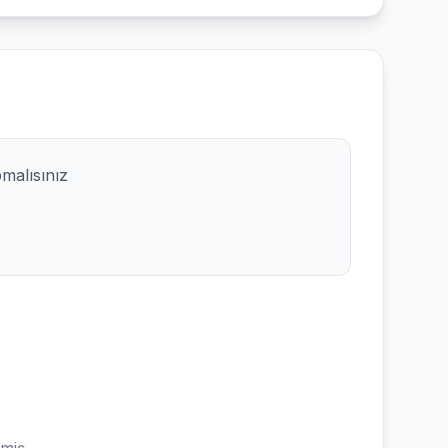
pmalısınız
emiş