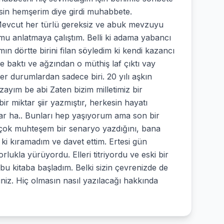
in hemşerim diye girdi muhabbete.
 Mevcut her türlü gereksiz ve abuk mevzuyu
mu anlatmaya çalıştım. Belli ki adama yabancı
ın dörtte birini filan söyledim ki kendi kazancı
aktı ve ağzından o müthiş laf çıktı vay
er durumlardan sadece biri. 20 yılı aşkın
ayım be abi Zaten bizim milletimiz bir
bir miktar şiir yazmıştır, herkesin hayatı
kar ha.. Bunları hep yaşıyorum ama son bir
çok muhteşem bir senaryo yazdığını, bana
di ki kıramadım ve davet ettim. Ertesi gün
lukla yürüyordu. Elleri titriyordu ve eski bir
n bu kitaba başladım. Belki sizin çevrenizde de
iniz. Hiç olmasın nasıl yazılacağı hakkında