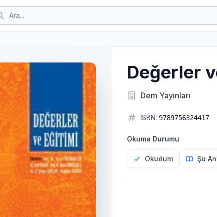
Değerler v
Dem Yayınları
ISBN:
9789756324417
Okuma Durumu
Okudum
Şu An