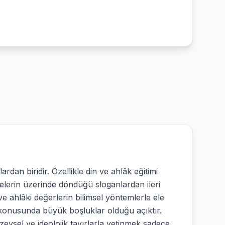
rdan biridir. Özellikle din ve ahlâk eğitimi
melerin üzerinde döndüğü sloganlardan ileri
ve ahlâki değerlerin bilimsel yöntemlerle ele
si konusunda büyük boşluklar olduğu açıktır.
zeysel ve ideolojik tavırlarla yetinmek sadece