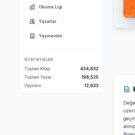
Okuma Ligi
Yazarlar
Yayınevleri
İSTATISTIKLER
Toplam Kitap
434,632
Toplam Yazar
198,525
Yayınevi
12,633
Değer
üzeri
geçme
alını
Birey