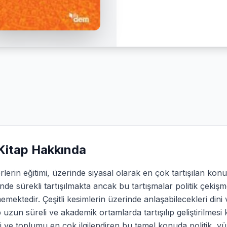
Kitap Hakkında
lerin eğitimi, üzerinde siyasal olarak en çok tartışılan konula
nde sürekli tartışılmakta ancak bu tartışmalar politik çekiş
mektedir. Çeşitli kesimlerin üzerinde anlaşabilecekleri dini 
p uzun süreli ve akademik ortamlarda tartışılıp geliştirilme
i ve toplumu en çok ilgilendiren bu temel konuda politik, yü