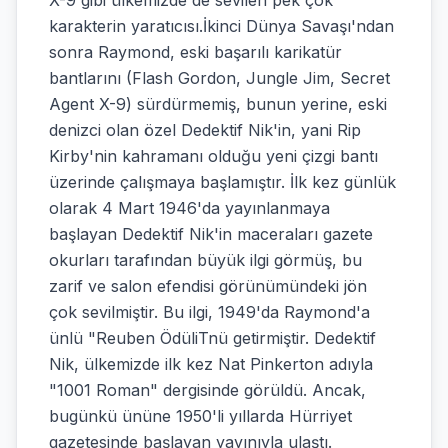
X-9 gibi ülkemizde de sevilen pek çok
karakterin yaratıcısı.İkinci Dünya Savaşı'ndan
sonra Raymond, eski başarılı karikatür
bantlarını (Flash Gordon, Jungle Jim, Secret
Agent X-9) sürdürmemiş, bunun yerine, eski
denizci olan özel Dedektif Nik'in, yani Rip
Kirby'nin kahramanı olduğu yeni çizgi bantı
üzerinde çalışmaya başlamıştır. İlk kez günlük
olarak 4 Mart 1946'da yayınlanmaya
başlayan Dedektif Nik'in maceraları gazete
okurları tarafından büyük ilgi görmüş, bu
zarif ve salon efendisi görünümündeki jön
çok sevilmiştir. Bu ilgi, 1949'da Raymond'a
ünlü "Reuben ÖdüliTnü getirmiştir. Dedektif
Nik, ülkemizde ilk kez Nat Pinkerton adıyla
"1001 Roman" dergisinde görüldü. Ancak,
bugünkü ününe 1950'li yıllarda Hürriyet
gazetesinde başlayan yayınıyla ulaştı.