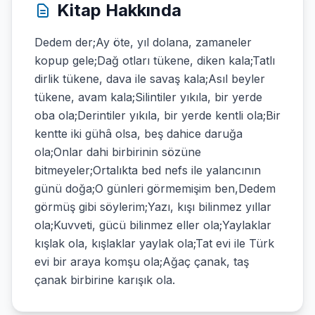
Kitap Hakkında
Dedem der;Ay öte, yıl dolana, zamaneler
kopup gele;Dağ otları tükene, diken kala;Tatlı
dirlik tükene, dava ile savaş kala;Asıl beyler
tükene, avam kala;Silintiler yıkıla, bir yerde
oba ola;Derintiler yıkıla, bir yerde kentli ola;Bir
kentte iki gühâ olsa, beş dahice daruğa
ola;Onlar dahi birbirinin sözüne
bitmeyeler;Ortalıkta bed nefs ile yalancının
günü doğa;O günleri görmemişim ben,Dedem
görmüş gibi söylerim;Yazı, kışı bilinmez yıllar
ola;Kuvveti, gücü bilinmez eller ola;Yaylaklar
kışlak ola, kışlaklar yaylak ola;Tat evi ile Türk
evi bir araya komşu ola;Ağaç çanak, taş
çanak birbirine karışık ola.