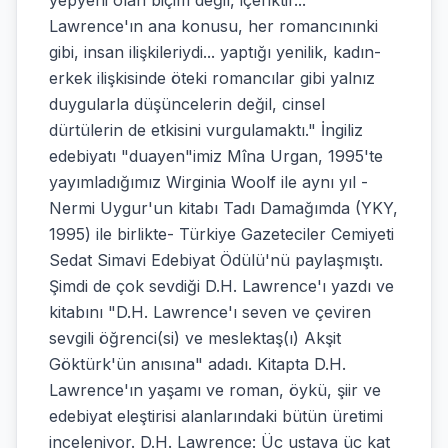
yepyeni olan biçim değil, içeriktir...
Lawrence'ın ana konusu, her romancınınki
gibi, insan ilişkileriydi... yaptığı yenilik, kadın-
erkek ilişkisinde öteki romancılar gibi yalnız
duygularla düşüncelerin değil, cinsel
dürtülerin de etkisini vurgulamaktı." İngiliz
edebiyatı "duayen"imiz Mîna Urgan, 1995'te
yayımladığımız Wirginia Woolf ile aynı yıl -
Nermi Uygur'un kitabı Tadı Damağımda (YKY,
1995) ile birlikte- Türkiye Gazeteciler Cemiyeti
Sedat Simavi Edebiyat Ödülü'nü paylaşmıştı.
Şimdi de çok sevdiği D.H. Lawrence'ı yazdı ve
kitabını "D.H. Lawrence'ı seven ve çeviren
sevgili öğrenci(si) ve meslektaş(ı) Akşit
Göktürk'ün anısına" adadı. Kitapta D.H.
Lawrence'ın yaşamı ve roman, öykü, şiir ve
edebiyat eleştirisi alanlarındaki bütün üretimi
inceleniyor. D.H. Lawrence: Üç ustaya üç kat