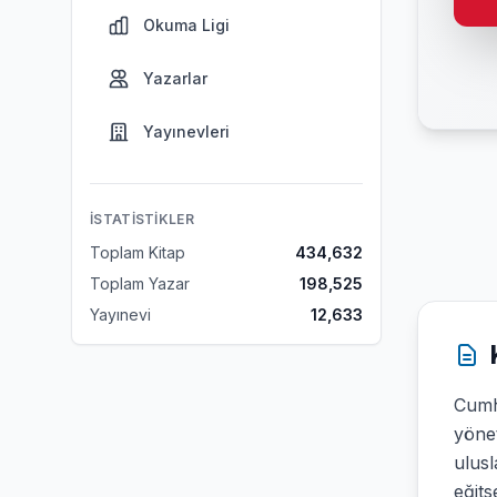
Okuma Ligi
Yazarlar
Yayınevleri
İSTATISTIKLER
Toplam Kitap
434,632
Toplam Yazar
198,525
Yayınevi
12,633
Cumh
yönet
ulusl
eğits