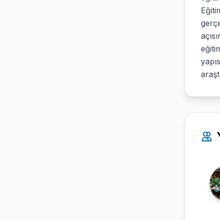
Eğiti
gerç
açısı
eğiti
yapıs
araşt