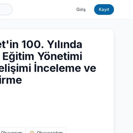
Giriş
Kayıt
'in 100. Yılında
 Eğitim Yönetimi
elişimi İnceleme ve
irme
 Okuyorum
Okuyacağım