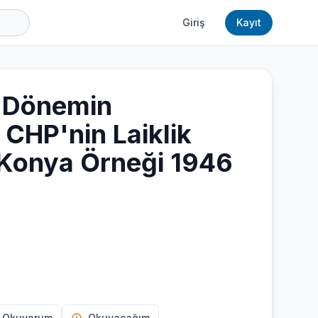
Giriş
Kayıt
i Dönemin
 CHP'nin Laiklik
; Konya Örneği 1946
 Okuyorum
Okuyacağım