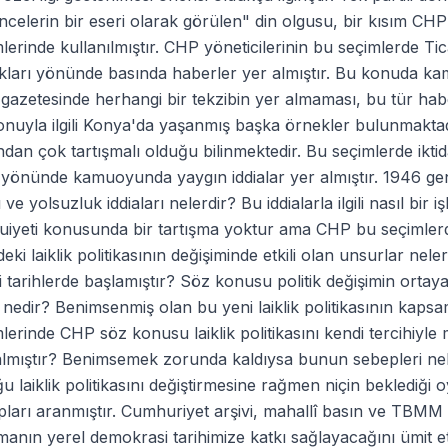
celerin bir eseri olarak görülen" din olgusu, bir kısım CHP'
lerinde kullanılmıştır. CHP yöneticilerinin bu seçimlerde Tican
kları yönünde basında haberler yer almıştır. Bu konuda kam
gazetesinde herhangi bir tekzibin yer almaması, bu tür haber
nuyla ilgili Konya'da yaşanmış başka örnekler bulunmaktad
ndan çok tartışmalı olduğu bilinmektedir. Bu seçimlerde ikt
ği yönünde kamuoyunda yaygın iddialar yer almıştır. 1946 
 ve yolsuzluk iddiaları nelerdir? Bu iddialarla ilgili nasıl bir
iyeti konusunda bir tartışma yoktur ama CHP bu seçimlerde y
deki laiklik politikasının değişiminde etkili olan unsurlar nele
 tarihlerde başlamıştır? Söz konusu politik değişimin orta
i nedir? Benimsenmiş olan bu yeni laiklik politikasının kapsa
lerinde CHP söz konusu laiklik politikasını kendi tercihiy
lmıştır? Benimsemek zorunda kaldıysa bunun sebepleri nele
u laiklik politikasını değiştirmesine rağmen niçin beklediğ
pları aranmıştır. Cumhuriyet arşivi, mahallî basın ve TBMM
manın yerel demokrasi tarihimize katkı sağlayacağını ümit e