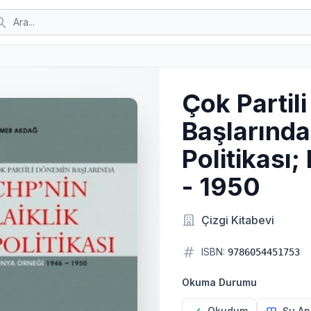
Çok Partil
Başlarında
Politikası
- 1950
Çizgi Kitabevi
ISBN:
9786054451753
Okuma Durumu
Okudum
Şu An