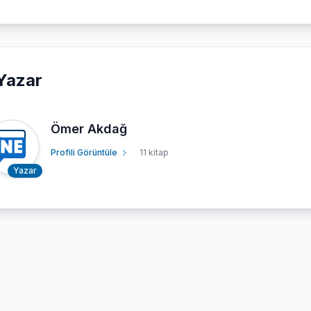
Yazar
Ömer Akdağ
Profili Görüntüle
11 kitap
Yazar