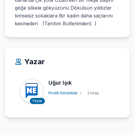
baharda çık yola Uzatırken bir meşe başını
göğe silkele gökyüzünü Dökülsün yıldızlar
kimsesiz sokaklara Bir kadın daha saçlarını
kesmeden (Tanıtım Bülteninden) )
Yazar
Uğur Işık
Profili Görüntüle
3 kitap
Yazar