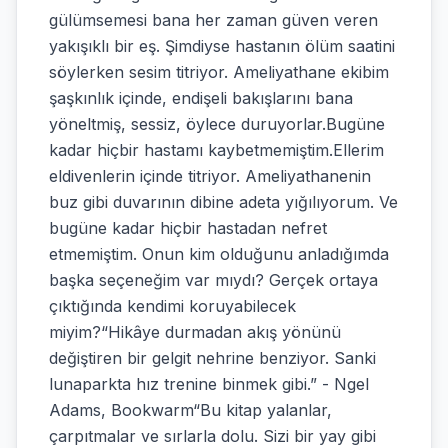
gülümsemesi bana her zaman güven veren
yakışıklı bir eş. Şimdiyse hastanın ölüm saatini
söylerken sesim titriyor. Ameliyathane ekibim
şaşkınlık içinde, endişeli bakışlarını bana
yöneltmiş, sessiz, öylece duruyorlar.Bugüne
kadar hiçbir hastamı kaybetmemiştim.Ellerim
eldivenlerin içinde titriyor. Ameliyathanenin
buz gibi duvarının dibine adeta yığılıyorum. Ve
bugüne kadar hiçbir hastadan nefret
etmemiştim. Onun kim olduğunu anladığımda
başka seçeneğim var mıydı? Gerçek ortaya
çıktığında kendimi koruyabilecek
miyim?“Hikâye durmadan akış yönünü
değiştiren bir gelgit nehrine benziyor. Sanki
lunaparkta hız trenine binmek gibi.” - Ngel
Adams, Bookwarm“Bu kitap yalanlar,
çarpıtmalar ve sırlarla dolu. Sizi bir yay gibi