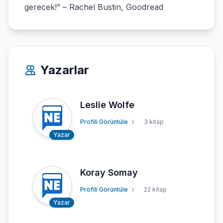
gerecek!” – Rachel Bustin, Goodread
Yazarlar
Leslie Wolfe
Profili Görüntüle
3 kitap
Yazar
Koray Somay
Profili Görüntüle
22 kitap
Yazar