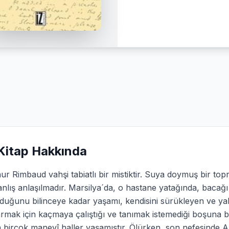
Kitap Hakkında
ur Rimbaud vahşi tabiatlı bir mistiktir. Suya doymuş bir topr
anlış anlaşılmadır. Marsilya´da, o hastane yatağında, bac
lduğunu bilinceye kadar yaşamı, kendisini sürükleyen ve ya
rmak için kaçmaya çalıştığı ve tanımak istemediği boşuna b
 birçok manevî haller yaşamıştır. Ölürken, son nefesinde 