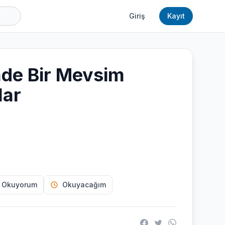
Giriş
Kayıt
e Bir Mevsim
lar
 Okuyorum
Okuyacağım