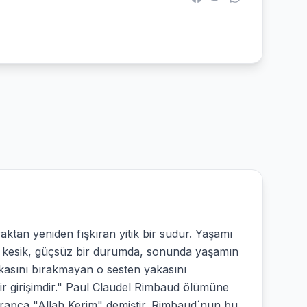
aktan yeniden fışkıran yitik bir sudur. Yaşamı
ağı kesik, güçsüz bir durumda, sonunda yaşamın
kasını bırakmayan o sesten yakasını
ir girişimdir." Paul Claudel Rimbaud ölümüne
Arapça "Allah Kerim" demiştir. Rimbaud´nun bu