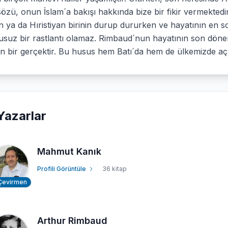
özü, onun İslam´a bakışı hakkında bize bir fikir vermektedir,
in ya da Hıristiyan birinin durup dururken ve hayatının en s
suz bir rastlantı olamaz. Rimbaud´nun hayatının son dönemi
en bir gerçektir. Bu husus hem Batı´da hem de ülkemizde açı
Yazarlar
Mahmut Kanık
Profili Görüntüle
36 kitap
Çevirmen
Arthur Rimbaud