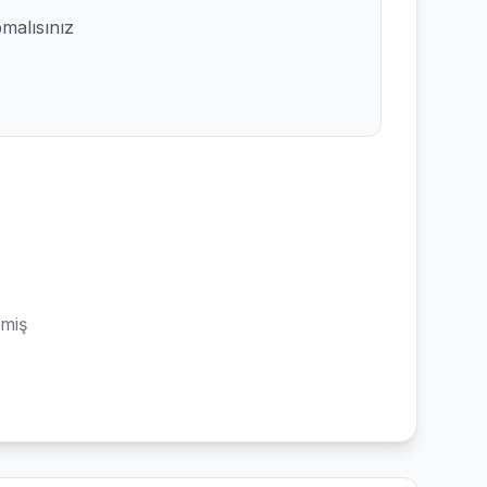
pmalısınız
emiş