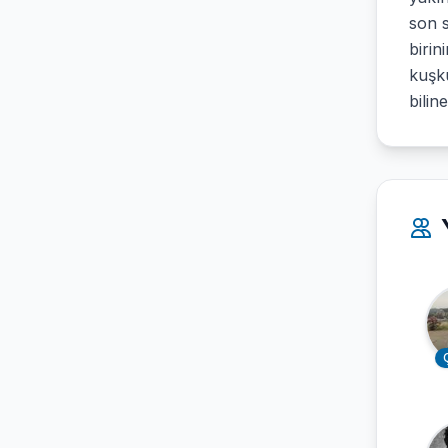
son s
birin
kuşku
bilin