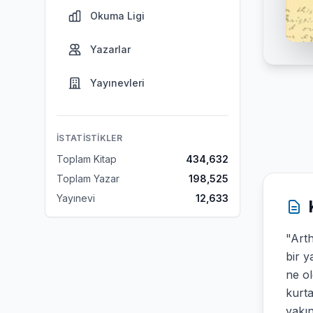
Okuma Ligi
Yazarlar
Yayınevleri
İSTATISTIKLER
Toplam Kitap
434,632
Toplam Yazar
198,525
Yayınevi
12,633
"Arth
bir y
ne o
kurta
yakın