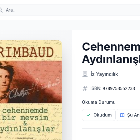
Cehennemd
Aydınlanış
İz Yayıncılık
ISBN:
9789753552233
Okuma Durumu
Okudum
Şu An