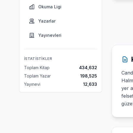
Okuma Ligi
Yazarlar
Yayınevleri
İSTATISTIKLER
Toplam Kitap
434,632
Canda
Toplam Yazar
198,525
Halma
Yayınevi
12,633
yer a
felse
güzel