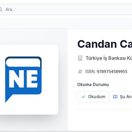
Candan C
Türkiye İş Bankası Kü
ISBN:
9789754589955
Okuma Durumu
Okudum
Şu An