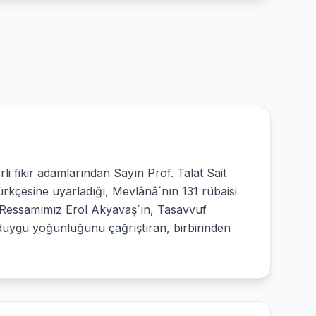
li fikir adamlarından Sayın Prof. Talat Sait
ürkçesine uyarladığı, Mevlânâ´nın 131 rübaisi
lü Ressamımız Erol Akyavaş´ın, Tasavvuf
 duygu yoğunluğunu çağrıştıran, birbirinden