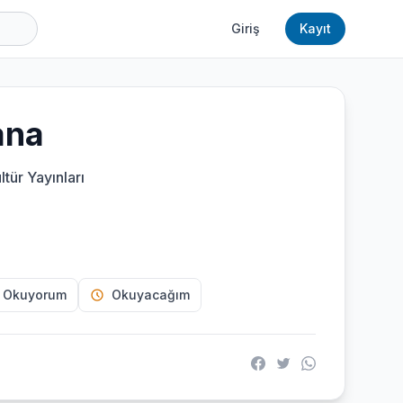
Giriş
Kayıt
ana
ltür Yayınları
 Okuyorum
Okuyacağım