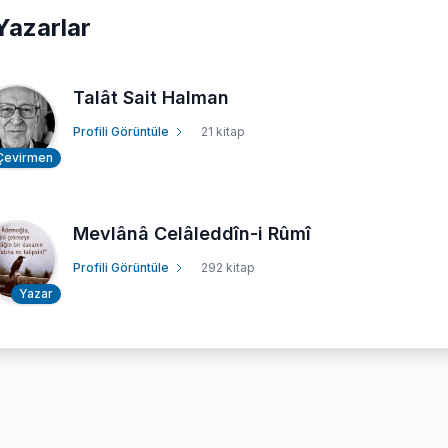
Yazarlar
Talât Sait Halman
Profili Görüntüle
21 kitap
Çevirmen
Mevlânâ Celâleddîn-i Rûmî
Profili Görüntüle
292 kitap
Yazar