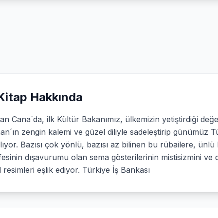
Kitap Hakkında
n Cana´da, ilk Kültür Bakanımız, ülkemizin yetiştirdiği değer
n´ın zengin kalemi ve güzel diliyle sadeleştirip günümüz T
lıyor. Bazısı çok yönlü, bazısı az bilinen bu rübailere, ün
fesinin dışavurumu olan sema gösterilerinin mistisizmini ve
 resimleri eşlik ediyor. Türkiye İş Bankası