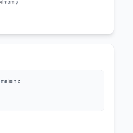
ılmamış
pmalısınız