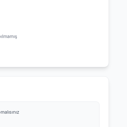
ılmamış
pmalısınız