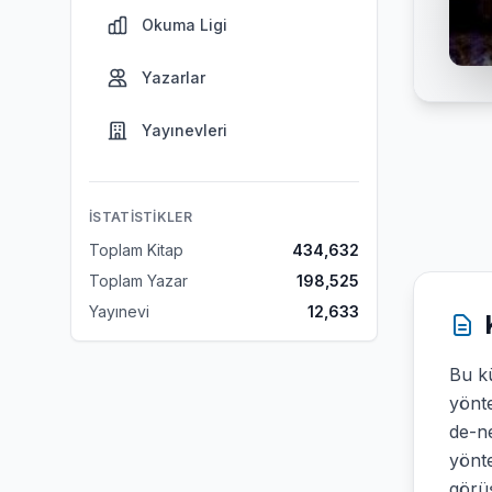
Okuma Ligi
Yazarlar
Yayınevleri
İSTATISTIKLER
Toplam Kitap
434,632
Toplam Yazar
198,525
Yayınevi
12,633
Bu k
yönt
de-ne
yönte
görüş