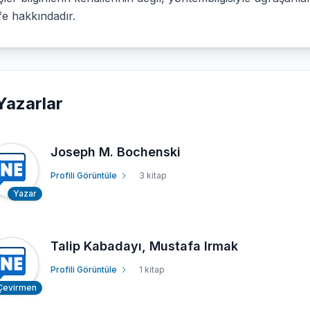
fe hakkındadır.
Yazarlar
Joseph M. Bochenski
Profili Görüntüle
3 kitap
Yazar
Talip Kabadayı, Mustafa Irmak
Profili Görüntüle
1 kitap
Çevirmen