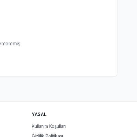
lememmiş
YASAL
Kullanım Koşulları
Gizlilik Politikası