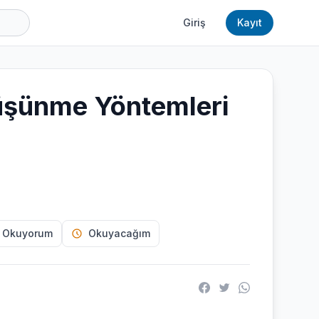
Giriş
Kayıt
şünme Yöntemleri
 Okuyorum
Okuyacağım