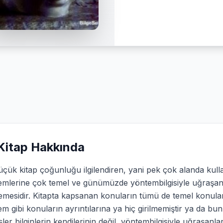
Kitap Hakkında
üçük kitap çoğunluğu ilgilendiren, yani pek çok alanda ku
emlerine çok temel ve günümüzde yöntembilgisiyle uğraşanl
mesidir. Kitapta kapsanan konuların tümü de temel konulard
m gibi konuların ayrıntılarına ya hiç girilmemiştir ya da bu
ler bilginlerin kendilerinin değil, yöntembilgisiyle uğraşanla