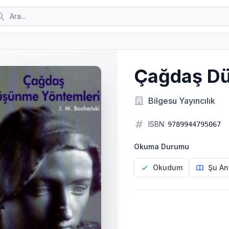
Çağdaş Dü
Bilgesu Yayıncılık
ISBN:
9789944795067
Okuma Durumu
Okudum
Şu An