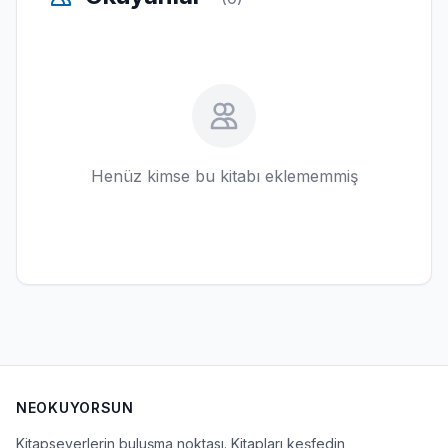
Henüz kimse bu kitabı eklememmiş
NEOKUYORSUN
Kitapseverlerin buluşma noktası. Kitapları keşfedin,