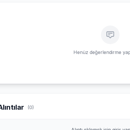
Henüz değerlendirme yap
Alıntılar
(0)
Alıntı eklemek için giriş ya