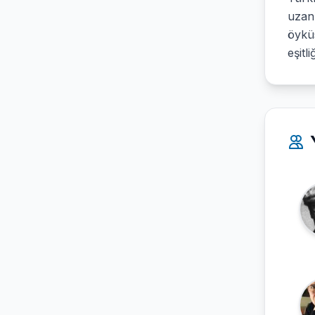
uzanı
öyküs
eşitl