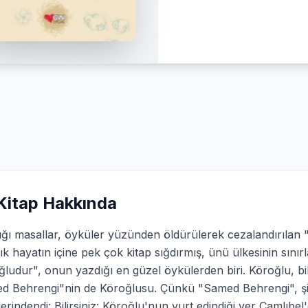
Kitap Hakkında
ığı masallar, öyküler yüzünden öldürülerek cezalandırılan
ık hayatın içine pek çok kitap sığdırmış, ünü ülkesinin sınırl
ludur", onun yazdığı en güzel öykülerden biri. Köroğlu, b
d Behrengi"nin de Köroğlusu. Çünkü "Samed Behrengi", şim
erindendi: Bilirsiniz: Köroğlu'nun yurt edindiği yer Çamlıb