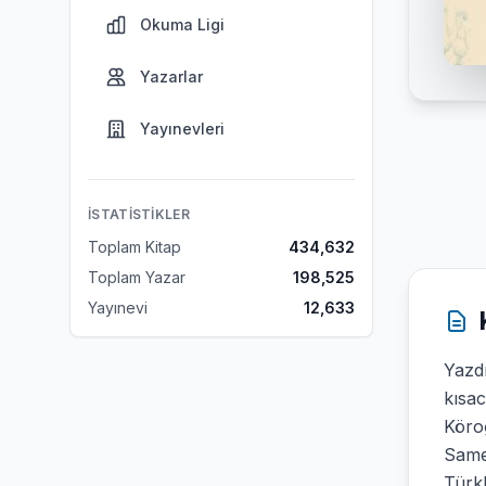
Okuma Ligi
Yazarlar
Yayınevleri
İSTATISTIKLER
Toplam Kitap
434,632
Toplam Yazar
198,525
Yayınevi
12,633
Yazd
kısac
Köroğ
Same
Türkl