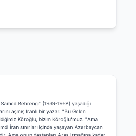
 "Samed Behrengi" (1939-1968) yaşadığı
arını aşmış İranlı bir yazar. "Bu Gelen
ildiğimiz Köroğlu; bizim Köroğlu'muz. "Ama
di İran sınırları içinde yaşayan Azerbaycan
el'dir. Ama onun destanları Aras Irmağına kadar