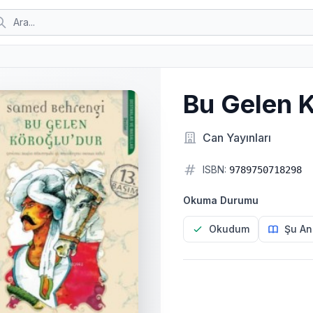
Bu Gelen 
Can Yayınları
ISBN:
9789750718298
Okuma Durumu
Okudum
Şu An