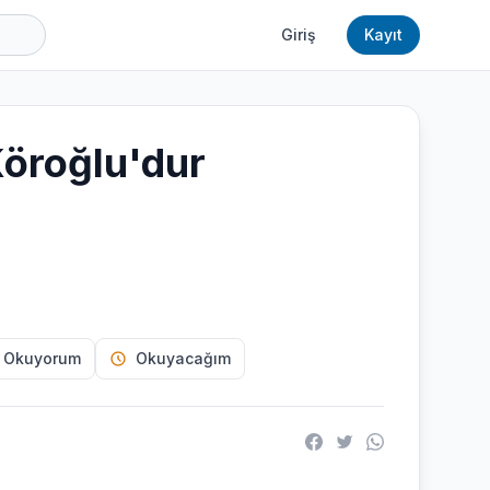
Giriş
Kayıt
Köroğlu'dur
 Okuyorum
Okuyacağım