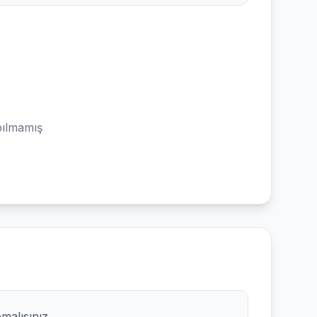
ılmamış
pmalısınız