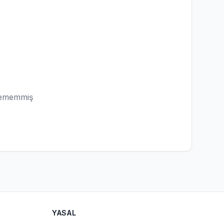
lememmiş
YASAL