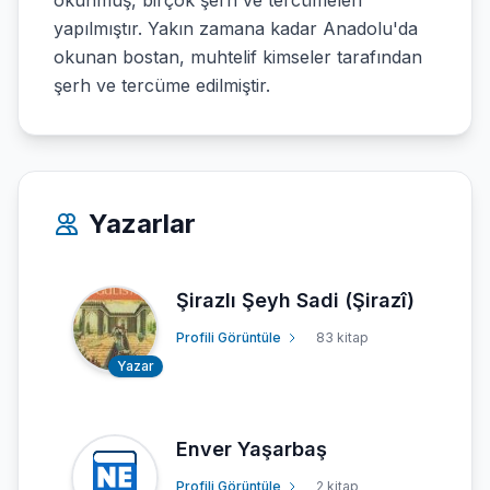
okunmuş, birçok şerh ve tercümeleri
yapılmıştır. Yakın zamana kadar Anadolu'da
okunan bostan, muhtelif kimseler tarafından
şerh ve tercüme edilmiştir.
Yazarlar
Şirazlı Şeyh Sadi (Şirazî)
Profili Görüntüle
83 kitap
Yazar
Enver Yaşarbaş
Profili Görüntüle
2 kitap