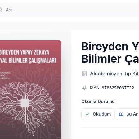
Bireyden 
Bilimler Ça
Akademisyen Tıp Kit
ISBN:
9786258037722
Okuma Durumu
Okudum
Şu An