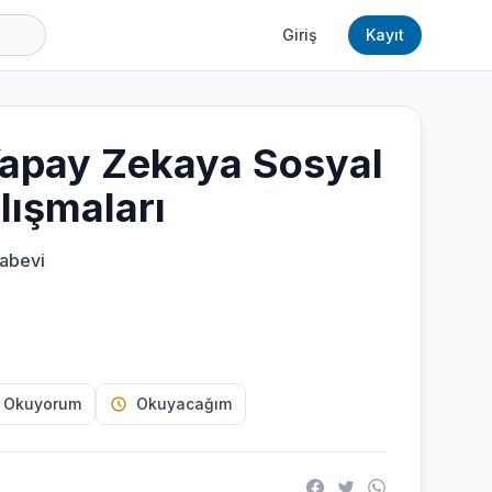
Giriş
Kayıt
Yapay Zekaya Sosyal
lışmaları
abevi
 Okuyorum
Okuyacağım