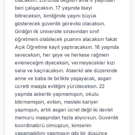
olacaksın. Zorunda değilsin ama 9 yaşından
beri çalışacaksın. 17 yaşında liseyi
bitireceksin, kimliğinde yaşını büyük
gösterecek güvenlik görevlisi olacaksın.
Girdiğin ilk üniversite sınavından sınıf
öğretmeni olabilecek puanını alacaksın fakat
Açık Öğretime kayıt yaptıracaksın. 18 yaşında
seveceksin, her şeye ve herkese rağmen
evleneceğim diyeceksin, vermeyecekler kızı
sana ve kaçıracaksın. Ataerkil aile düzeninde
anne ve baba ile birlikte yaşayacak, asgari
ücretli maaşla evliliğini yürüteceksin. 22
yaşında askerlik yapmamışsın, okulu
bitirmemişsin, evlisin, mesleki kariyer
yapmışsın, artık asgari ücret değil iki devlet
memuru maaşından fazla alıyorsun. Güvenlik
koordinatörü olmuşsun, kimsenin
yapamadığını yapmışsın gibi bir düşünce