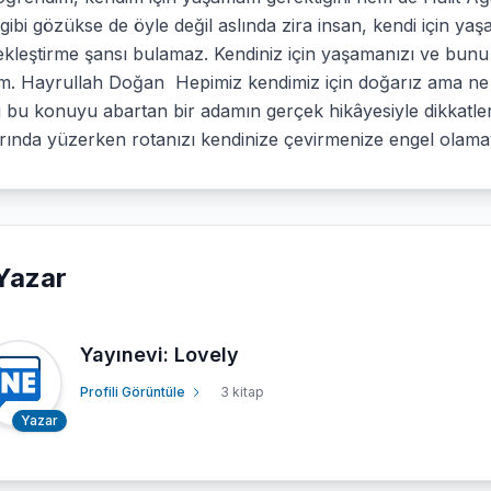
 gibi gözükse de öyle değil aslında zira insan, kendi için y
kleştirme şansı bulamaz. Kendiniz için yaşamanızı ve bunu 
im. Hayrullah Doğan Hepimiz kendimiz için doğarız ama ne y
ı bu konuyu abartan bir adamın gerçek hikâyesiyle dikkatler
arında yüzerken rotanızı kendinize çevirmenize engel olam
Yazar
Yayınevi: Lovely
Profili Görüntüle
3 kitap
Yazar