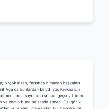
da; birçok insan, farkında olmadan başkaları
t Ağa da bunlardan biriydi işte. Kendisi için
tı bilinmez ama şayet ona sözüm geçseydi bunu
an ve zemin buna müsaade etmedi. Gel gör ki
a’dan öğrendim. Öte yandan bu, bencilce bir