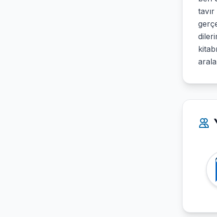
tavır
gerçe
diler
kitab
aral