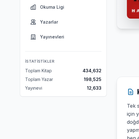
Okuma Ligi
Yazarlar
Yayınevleri
İSTATISTIKLER
Toplam Kitap
434,632
Toplam Yazar
198,525
Yayınevi
12,633
Tek s
için 
doğdu
yapm
ben 