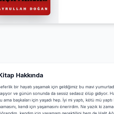
Kitap Hakkında
eferlik bir hayatı yaşamak için geldiğimiz bu mavi yumurta
yaşıyor ve günün sonunda da sessiz sedasız ölüp gidiyor. Hali
 ama başkaları için yaşadı hep. İyi mi yaptı, kötü mü yap
amasını, kendi için yaşamasını önerirdim. Ne yazık ki zam
öğrendim, kendim için yaşamam gerektiğini hem de Halit Ağ