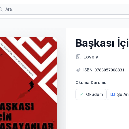
Başkası İç
Lovely
ISBN:
9786057008831
Okuma Durumu
Okudum
Şu An