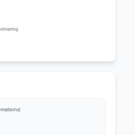
ılmamış
pmalısınız