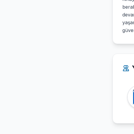
berab
devam
yaşan
güven