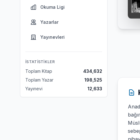
Okuma Ligi
Yazarlar
Yayınevleri
İSTATISTIKLER
Toplam Kitap
434,632
Toplam Yazar
198,525
Yayınevi
12,633
Anado
bağım
Müslü
sebep
nihay