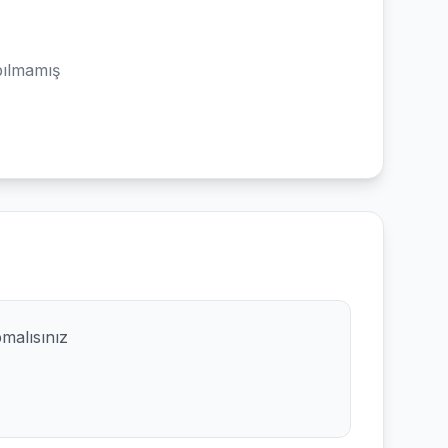
ılmamış
pmalısınız