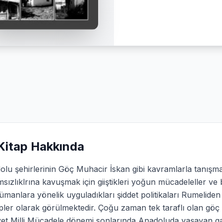
Kitap Hakkında
lu şehirlerinin Göç Muhacir İskan gibi kavramlarla tanışma
sızlıklrına kavuşmak için giiştikleri yoğun mücadeleller v
manlara yönelik uyguladıkları şiddet politikaları Rumelid
ler olarak görülmektedir. Çoğu zaman tek taraflı olan göç 
et Milli Mücadele dönemi sonlarında Anadoluda yaşayan gay