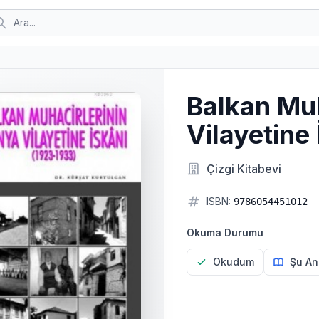
Balkan Muh
Vilayetine
Çizgi Kitabevi
ISBN:
9786054451012
Okuma Durumu
Okudum
Şu An