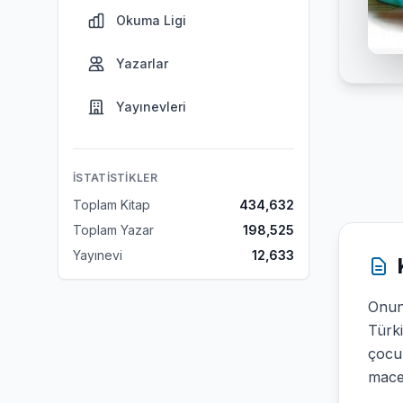
Okuma Ligi
Yazarlar
Yayınevleri
İSTATISTIKLER
Toplam Kitap
434,632
Toplam Yazar
198,525
Yayınevi
12,633
Onun 
Türki
çocu
macer