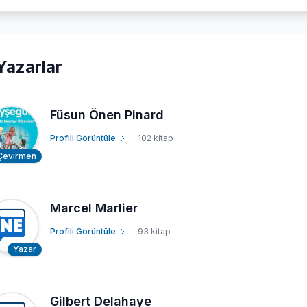
Yazarlar
Füsun Önen Pinard
Profili Görüntüle
102 kitap
Çevirmen
Marcel Marlier
Profili Görüntüle
93 kitap
Yazar
Gilbert Delahaye