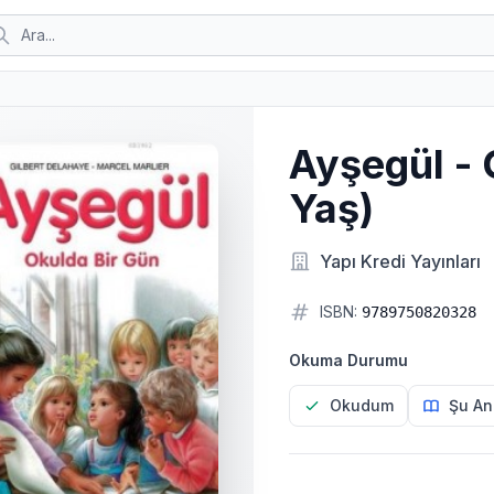
Ayşegül - 
Yaş)
Yapı Kredi Yayınları
ISBN:
9789750820328
Okuma Durumu
Okudum
Şu An