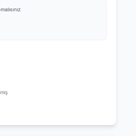
pmalısınız
emiş