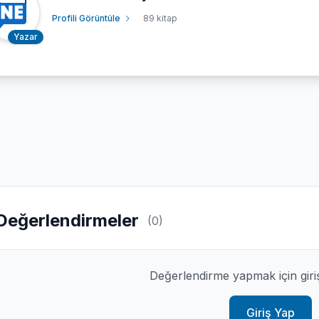
Profili Görüntüle
89 kitap
Yazar
Değerlendirmeler
(0)
Değerlendirme yapmak için giri
Giriş Yap