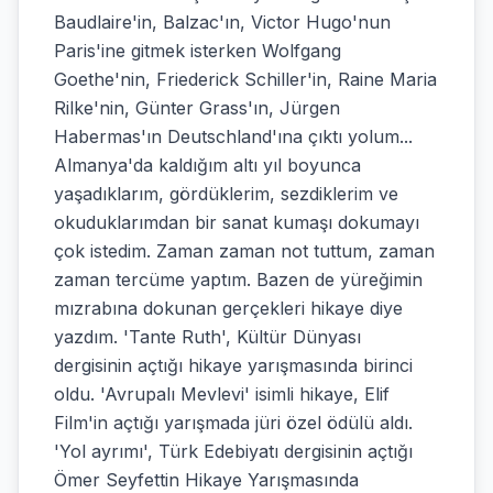
Baudlaire'in, Balzac'ın, Victor Hugo'nun
Paris'ine gitmek isterken Wolfgang
Goethe'nin, Friederick Schiller'in, Raine Maria
Rilke'nin, Günter Grass'ın, Jürgen
Habermas'ın Deutschland'ına çıktı yolum...
Almanya'da kaldığım altı yıl boyunca
yaşadıklarım, gördüklerim, sezdiklerim ve
okuduklarımdan bir sanat kumaşı dokumayı
çok istedim. Zaman zaman not tuttum, zaman
zaman tercüme yaptım. Bazen de yüreğimin
mızrabına dokunan gerçekleri hikaye diye
yazdım. 'Tante Ruth', Kültür Dünyası
dergisinin açtığı hikaye yarışmasında birinci
oldu. 'Avrupalı Mevlevi' isimli hikaye, Elif
Film'in açtığı yarışmada jüri özel ödülü aldı.
'Yol ayrımı', Türk Edebiyatı dergisinin açtığı
Ömer Seyfettin Hikaye Yarışmasında