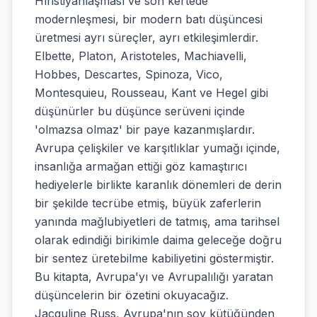
Hıristiyanlaşması ve son kertede
modernleşmesi, bir modern batı düşüncesi
üretmesi ayrı süreçler, ayrı etkileşimlerdir.
Elbette, Platon, Aristoteles, Machiavelli,
Hobbes, Descartes, Spinoza, Vico,
Montesquieu, Rousseau, Kant ve Hegel gibi
düşünürler bu düşünce serüveni içinde
'olmazsa olmaz' bir paye kazanmışlardır.
Avrupa çelişkiler ve karşıtlıklar yumağı içinde,
insanlığa armağan ettiği göz kamaştırıcı
hediyelerle birlikte karanlık dönemleri de derin
bir şekilde tecrübe etmiş, büyük zaferlerin
yanında mağlubiyetleri de tatmış, ama tarihsel
olarak edindiği birikimle daima geleceğe doğru
bir sentez üretebilme kabiliyetini göstermiştir.
Bu kitapta, Avrupa'yı ve Avrupalılığı yaratan
düşüncelerin bir özetini okuyacağız.
Jacquline Russ, Avrupa'nın soy kütüğünden