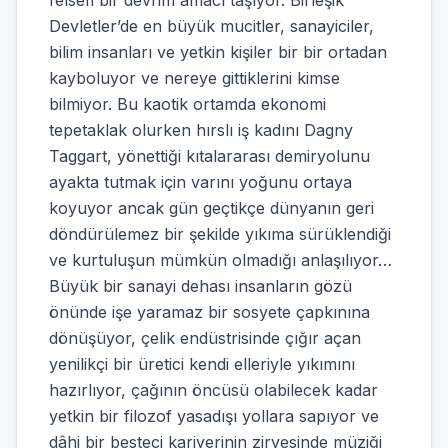
felsefi bir devrim amacı taşıyor. Birleşik
Devletler’de en büyük mucitler, sanayiciler,
bilim insanları ve yetkin kişiler bir bir ortadan
kayboluyor ve nereye gittiklerini kimse
bilmiyor. Bu kaotik ortamda ekonomi
tepetaklak olurken hırslı iş kadını Dagny
Taggart, yönettiği kıtalararası demiryolunu
ayakta tutmak için varını yoğunu ortaya
koyuyor ancak gün geçtikçe dünyanın geri
döndürülemez bir şekilde yıkıma sürüklendiği
ve kurtuluşun mümkün olmadığı anlaşılıyor…
Büyük bir sanayi dehası insanların gözü
önünde işe yaramaz bir sosyete çapkınına
dönüşüyor, çelik endüstrisinde çığır açan
yenilikçi bir üretici kendi elleriyle yıkımını
hazırlıyor, çağının öncüsü olabilecek kadar
yetkin bir filozof yasadışı yollara sapıyor ve
dâhi bir besteci kariyerinin zirvesinde müziği