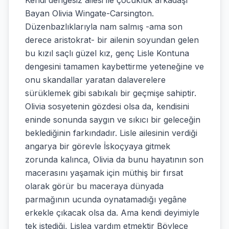
Kendi dengesiz ailesi ile çocukluk arkadaşı
Bayan Olivia Wingate-Carsington.
Düzenbazlıklarıyla nam salmış -ama son
derece aristokrat- bir ailenin soyundan gelen
bu kızıl saçlı güzel kız, genç Lisle Kontuna
dengesini tamamen kaybettirme yeteneğine ve
onu skandallar yaratan dalaverelere
sürüklemek gibi sabıkalı bir geçmişe sahiptir.
Olivia sosyetenin gözdesi olsa da, kendisini
eninde sonunda saygın ve sıkıcı bir geleceğin
beklediğinin farkındadır. Lisle ailesinin verdiği
angarya bir görevle İskoçyaya gitmek
zorunda kalınca, Olivia da bunu hayatının son
macerasını yaşamak için müthiş bir fırsat
olarak görür bu maceraya dünyada
parmağının ucunda oynatamadığı yegâne
erkekle çıkacak olsa da. Ama kendi deyimiyle
tek istediği, Lislea yardım etmektir Böylece