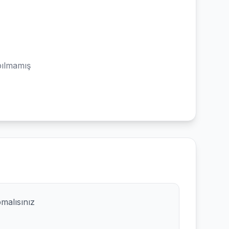
ılmamış
pmalısınız