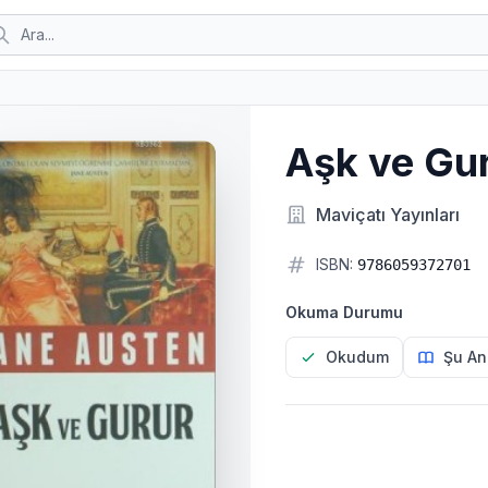
Aşk ve Gur
Maviçatı Yayınları
ISBN:
9786059372701
Okuma Durumu
Okudum
Şu An