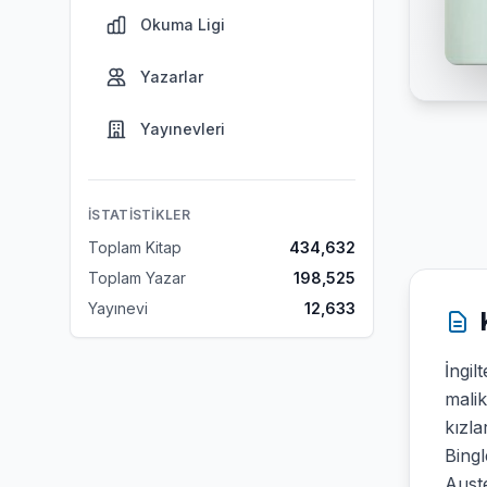
Okuma Ligi
Yazarlar
Yayınevleri
İSTATISTIKLER
Toplam Kitap
434,632
Toplam Yazar
198,525
Yayınevi
12,633
İngil
malik
kızla
Bingl
Auste