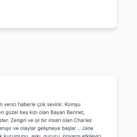
n verici haberle çok sevinir. Komşu
den güzel beş kızı olan Bayan Bennet,
ster. Zengin ve iyi bir insan olan Charles
anışır ve olaylar gelişmeye başlar .. Jane
lik kurumunu, aşkı, gururu, önyargı etkileyici