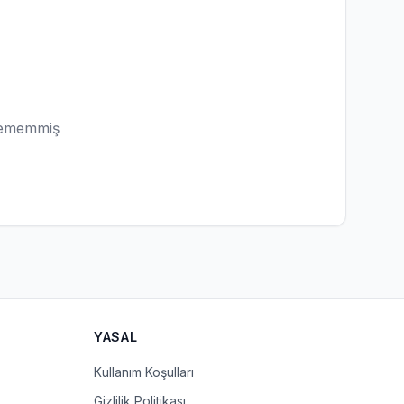
lememmiş
YASAL
Kullanım Koşulları
Gizlilik Politikası