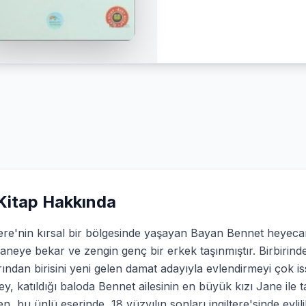
Kitap Hakkında
tere'nin kırsal bir bölgesinde yaşayan Bayan Bennet heyeca
aneye bekar ve zengin genç bir erkek taşınmıştır. Birbirin
rından birisini yeni gelen damat adayıyla evlendirmeyi çok is
ey, katıldığı baloda Bennet ailesinin en büyük kızı Jane ile t
n, bu ünlü eserinde, 18 yüzyılın sonları ingiltere'sinde evli