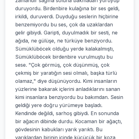
zamandır sağına soluna bakmadan yürüyüp
duruyordu. Birdenbire kulağına bir ses geldi,
irkildi, duruverdi. Duyduğu seslerin hiçbirine
benzemiyordu bu ses, çok da uzaklardan
gelir gibiydi. Garipti, duyulmadık bir sesti, ne
ağıda, ne gülüşe, ne türküye benziyordu.
Sümüklüböcek olduğu yerde kalakalmıştı,
Sümüklüböcek birdenbire vurulmuştu bu
sese. "Çok görmüş, çok düşünmüş, çok
çekmiş bir yaratığın sesi olmalı, başka türlü
olamaz," diye düşünüyordu. Kimi insanların
yüzlerine bakarak içlerini anladıklarını sanan
kimi insanlara benziyordu bu bakımdan. Sesin
geldiği yere doğru yürümeye başladı.
Kendinde değildi, sarhoş gibiydi. En sonunda
bir ağacın dibinde durdu. Kocaman bir ağaçtı,
gövdesinin kabukları yarık yarıktı. Bu
yarıklardan birinin içinde küçücük bir koza