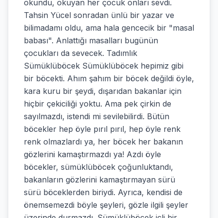
okundu, okuyan her çocuk onları sevdi.
Tahsin Yücel sonradan ünlü bir yazar ve
bilimadamı oldu, ama hala gencecik bir "masal
babası". Anlattığı masalları bugünün
çocukları da sevecek. Tadımlık
Sümüklüböcek Sümüklüböcek hepimiz gibi
bir böcekti. Ahım şahım bir böcek değildi öyle,
kara kuru bir şeydi, dışarıdan bakanlar için
hiçbir çekiciliği yoktu. Ama pek çirkin de
sayılmazdı, istendi mi sevilebilirdi. Bütün
böcekler hep öyle pırıl pırıl, hep öyle renk
renk olmazlardı ya, her böcek her bakanın
gözlerini kamaştırmazdı ya! Azdı öyle
böcekler, sümüklüböcek çoğunluktandı,
bakanların gözlerini kamaştırmayan sürü
sürü böceklerden biriydi. Ayrıca, kendisi de
önemsemezdi böyle şeyleri, gözle ilgili şeyler
üzerinde durmazdı. Sümüklüböcek içli bir