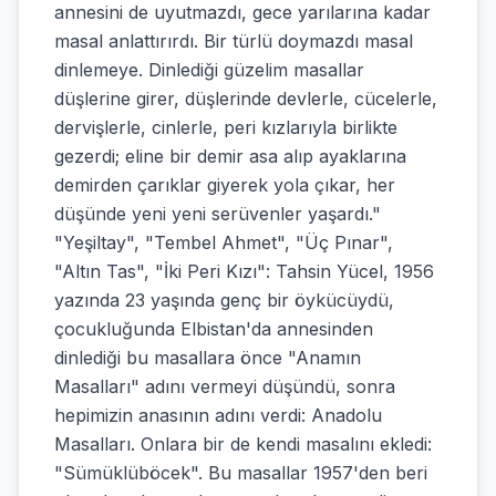
annesini de uyutmazdı, gece yarılarına kadar
masal anlattırırdı. Bir türlü doymazdı masal
dinlemeye. Dinlediği güzelim masallar
düşlerine girer, düşlerinde devlerle, cücelerle,
dervişlerle, cinlerle, peri kızlarıyla birlikte
gezerdi; eline bir demir asa alıp ayaklarına
demirden çarıklar giyerek yola çıkar, her
düşünde yeni yeni serüvenler yaşardı."
"Yeşiltay", "Tembel Ahmet", "Üç Pınar",
"Altın Tas", "İki Peri Kızı": Tahsin Yücel, 1956
yazında 23 yaşında genç bir öykücüydü,
çocukluğunda Elbistan'da annesinden
dinlediği bu masallara önce "Anamın
Masalları" adını vermeyi düşündü, sonra
hepimizin anasının adını verdi: Anadolu
Masalları. Onlara bir de kendi masalını ekledi:
"Sümüklüböcek". Bu masallar 1957'den beri