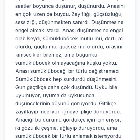
saatler boyunca düşünür, düşünürdü. Anasını
en çok üzen de buydu. Zayıflığı, güçsüzlüğü,
sessizliği, düşünmekten sanırdı. Düşünmesine
engel olmak isterdi. Anası düşünmesine engel
olabilseydi, sümüklüböcek mutlu mu, dertli mi
olurdu, güçlü mü, güçsüz mü olurdu, orasını
kimsecikler bilemez, ama bugünkü
sümüklüböcek olmayacağına kuşku yoktu.
Anası sümüklüböceği bir türlü değiştiremedi.
Sümüklüböcek hep sürdürdü düşünmesini.
Gün geçtikçe daha çok düşündü. Uyku bile
uyumuyor, uyursa da uykusunda
düşüncelerinin düşünü görüyordu. Gittikçe
zayıflayıp inceliyor, iğneye ipliğe dönüyordu.
Anacığı bu durumu gördükçe için için eriyor,
iki gözü iki çeşme, ağlayıp duruyordu, ama
sümüklüböcek bir türlü anlamak istemiyordu