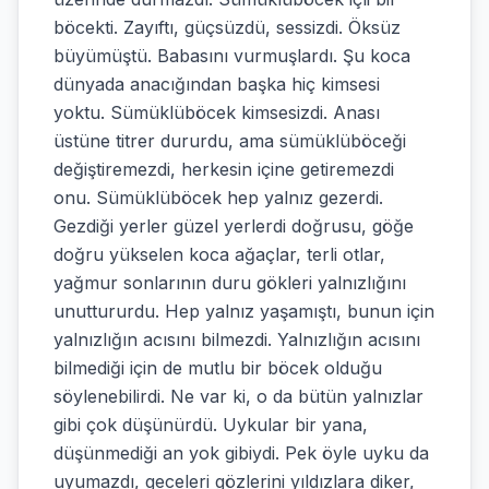
böcekti. Zayıftı, güçsüzdü, sessizdi. Öksüz
büyümüştü. Babasını vurmuşlardı. Şu koca
dünyada anacığından başka hiç kimsesi
yoktu. Sümüklüböcek kimsesizdi. Anası
üstüne titrer dururdu, ama sümüklüböceği
değiştiremezdi, herkesin içine getiremezdi
onu. Sümüklüböcek hep yalnız gezerdi.
Gezdiği yerler güzel yerlerdi doğrusu, göğe
doğru yükselen koca ağaçlar, terli otlar,
yağmur sonlarının duru gökleri yalnızlığını
unuttururdu. Hep yalnız yaşamıştı, bunun için
yalnızlığın acısını bilmezdi. Yalnızlığın acısını
bilmediği için de mutlu bir böcek olduğu
söylenebilirdi. Ne var ki, o da bütün yalnızlar
gibi çok düşünürdü. Uykular bir yana,
düşünmediği an yok gibiydi. Pek öyle uyku da
uyumazdı, geceleri gözlerini yıldızlara diker,