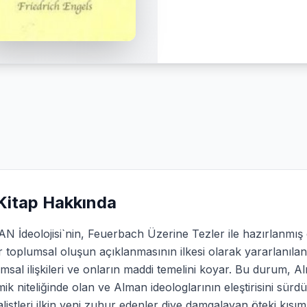
Kitap Hakkında
 İdeolojisi`nin, Feuerbach Üzerine Tezler ile hazırlanmış 
 toplumsal oluşun açıklanmasının ilkesi olarak yararlanılan
msal ilişkileri ve onların maddi temelini koyar. Bu durum, Alm
ik niteliğinde olan ve Alman ideologlarının eleştirisini sü
listleri ilkin yeni zuhur edenler diye damgalayan öteki kısı