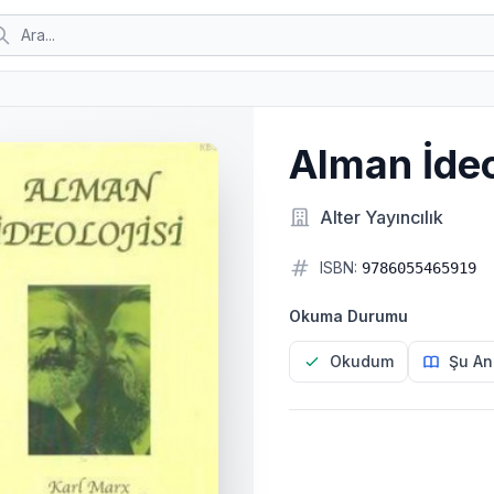
Alman İdeo
Alter Yayıncılık
ISBN:
9786055465919
Okuma Durumu
Okudum
Şu An