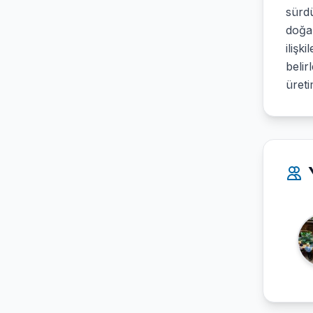
sürdü
doğa 
ilişk
belir
üreti