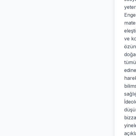
yeter
Engel
mater
eleşt
ve k
özünü
doğal
tümüd
edine
harek
bilim
sağlı
İdeol
düşün
bizza
yinel
açıkl