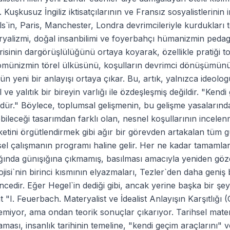
. Kuşkusuz İngiliz iktisatçılarının ve Fransız sosyalistler
s`in, Paris, Manchester, Londra devrimcileriyle kurdukları 
yalizmi, doğal insanbilimi ve foyerbahçı hümanizmin pedag
irisinin dargörüşlülüğünü ortaya koyarak, özellikle pratiği 
omünizmin törel ülküsünü, koşulların devrimci dönüşümünün
n yeni bir anlayışı ortaya çıkar. Bu, artık, yalnızca ideolo
 ve yalıtık bir bireyin varlığı ile özdeşleşmiş değildir. "Kendi 
ür." Böylece, toplumsal gelişmenin, bu gelişme yasalarında
bileceği tasarımdan farklı olan, nesnel koşullarının incele
etini örgütlendirmek gibi ağır bir görevden artakalan tüm g
sel çalışmanın programı haline gelir. Her ne kadar tamaml
ğında günışığına çıkmamış, basılması amacıyla yeniden göz
ojisi`nin birinci kısmının elyazmaları, Tezler`den daha geniş b
cedir. Eğer Hegel`in dediği gibi, ancak yerine başka bir şey
t "I. Feuerbach. Materyalist ve İdealist Anlayışın Karşıtlığı (Gi
emiyor, ama ondan teorik sonuçlar çıkarıyor. Tarihsel mat
aması, insanlık tarihinin temeline, "kendi geçim araçlarını"