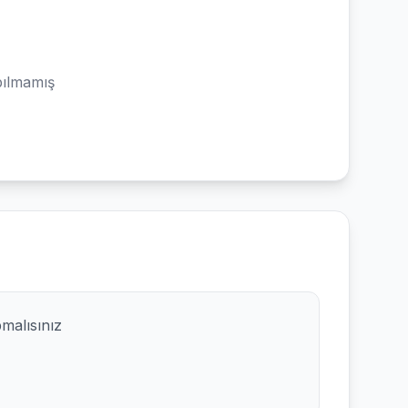
ılmamış
pmalısınız