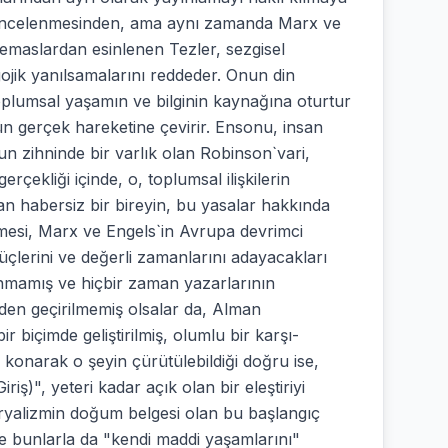
inin incelenmesinden, ama aynı zamanda Marx ve
temaslardan esinlenen Tezler, sezgisel
ojik yanılsamalarını reddeder. Onun din
toplumsal yaşamın ve bilginin kaynağına oturtur
 gerçek hareketine çevirir. Ensonu, insan
gun zihninde bir varlık olan Robinson`vari,
gerçekliği içinde, o, toplumsal ilişkilerin
n habersiz bir bireyin, bu yasalar hakkında
nmesi, Marx ve Engels`in Avrupa devrimci
üçlerini ve değerli zamanlarını adayacakları
anmamış ve hiçbir zaman yazarlarının
den geçirilmemiş olsalar da, Alman
ir biçimde geliştirilmiş, olumlu bir karşı-
 konarak o şeyin çürütülebildiği doğru ise,
riş)", yeteri kadar açık olan bir eleştiriyi
eryalizmin doğum belgesi olan bu başlangıç
 ve bunlarla da "kendi maddi yaşamlarını"