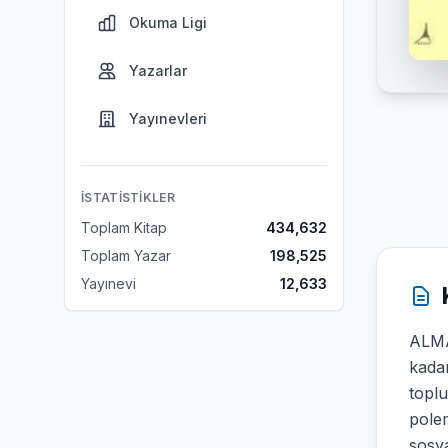
Okuma Ligi
Yazarlar
Yayınevleri
İSTATISTIKLER
Toplam Kitap
434,632
Toplam Yazar
198,525
Yayınevi
12,633
ALMAN
kadar
toplu
polem
sosya