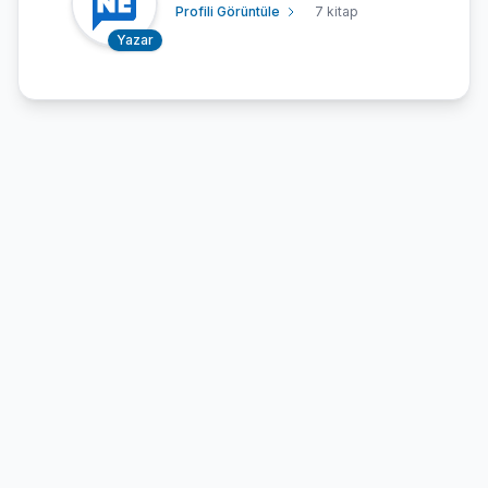
Profili Görüntüle
7 kitap
Yazar