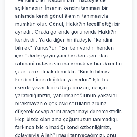
"Kendini bilen Rabbini bilir" hadisiyle de
açıklanabilir. İnsanın kendini tanıması bir
anlamda kendi gönül âlemini tanımasıyla
mümkün olur. Gönül, Hakk?ın tecellî ettiği bir
aynadır. Orada görende görünende Hakk?ın
kendisidir. Ya da diğer bir ifadeyle "kendini
bilmek" Yunus?un "Bir ben vardır, benden
içeri" dediği şeyin yani benden içeri olan
rahmanî nefesin sırrına ermek ve her daim bu
şuur üzre olmak demektir. "Kim ki bilmez
kendini bîcan değildür ya nedür." İşte bu
eserde yazar kim olduğumuzun, ne için
yaratıldığımızın, yani insanoğlunun yakasını
bırakmayan o çok eski soruların ardına
düşerek cevaplarını araştırmayı denemektedir.
Hep bizde olan ama çoğumuzun tanımadığı,
farkında bile olmadığı kendi özbenliğimizi,
dolayısıyla Allah?ı nasıl tanıyacağımızı, onu